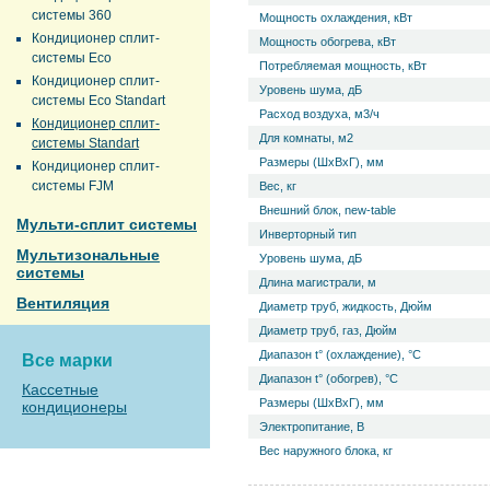
системы 360
Мощность охлаждения, кВт
Кондиционер сплит-
Мощность обогрева, кВт
системы Eco
Потребляемая мощность, кВт
Кондиционер сплит-
Уровень ш­ума, дБ
системы Eco Standart
Расход воздуха, м3/ч
Кондиционер сплит-
Для комнаты, м2
системы Standart
Размеры (ШхВхГ), мм
Кондиционер сплит-
системы FJM
Вес, кг
Внешний блок, new-table
Мульти-сплит системы
Инверторный тип
Мультизональные
Уровень ш­ума, дБ
системы
Длина магистрали, м
Вентиляция
Диаметр труб, жидкость, Дюйм
Диаметр труб, газ, Дюйм
Диапазон t° (охлаждение), °С
Все марки
Диапазон t° (обогрев), °С
Кассетные
Размеры (ШхВхГ), мм
кондиционеры
Электропитание, В
Вес наружного блока, кг