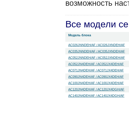
возможность нас
Все модели с
Модель блока
AC026JNNDEH/AF / AC026JXNDEH/AF
AC035JNNDEH/AF / AC035JXNDEH/AF
AC052JNNDEH/AF / AC052JXNDEH/AF
AC052JN4DEH/AF / AC052JX4DEH/AF
AC071JN4DEH/AF / AC071JX4DEH/AF
AC090JN4DEH/AF / AC090JX4DEH/AF
AC100JN4DEH/AF / AC100JX4DEH/AF
AC120JN4DEH/AF / AC120JX4DGH/AF
AC140JN4DEH/AF / AC140JX4DGH/AF