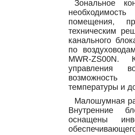
Зональное ко
необходимость
помещения, п
техническим ре
канального блок
по воздуховода
MWR-ZS00N. К
управления в
возможность 
температуры и до
Малошумная раб
Внутренние бл
оснащены инве
обеспечивающ