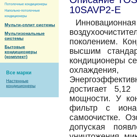
Потолочные кондиционеры
10SAVP2-E
Напольно-потолочные
кондиционеры
Инновационна
Мульти-сплит системы
воздухоочистител
Мультизональные
системы
поколением. Ко
Бытовые
высшим станда
кондиционеры
(комплект)
кондиционеры се
охлаждения
Все марки
Энергоэффектив
Настенные
кондиционеры
достигает 5,1
мощности. У ко
фильтр с иона
самоочистке. Оз
допуская появ
уничтожения ми