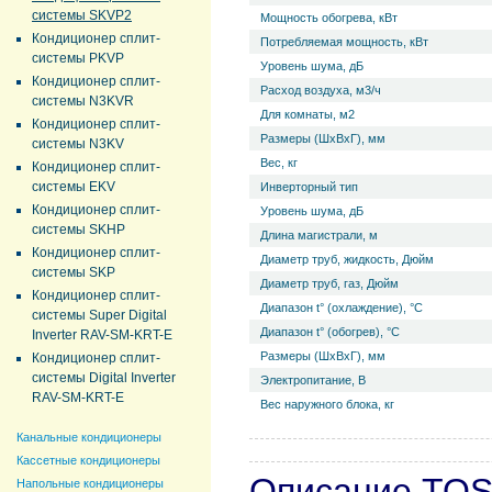
системы SKVP2
Мощность обогрева, кВт
Кондиционер сплит-
Потребляемая мощность, кВт
системы PKVP
Уровень ш­ума, дБ
Кондиционер сплит-
Расход воздуха, м3/ч
системы N3KVR
Для комнаты, м2
Кондиционер сплит-
Размеры (ШхВхГ), мм
системы N3KV
Вес, кг
Кондиционер сплит-
системы EKV
Инверторный тип
Кондиционер сплит-
Уровень ш­ума, дБ
системы SKHP
Длина магистрали, м
Кондиционер сплит-
Диаметр труб, жидкость, Дюйм
системы SKP
Диаметр труб, газ, Дюйм
Кондиционер сплит-
Диапазон t° (охлаждение), °С
системы Super Digital
Диапазон t° (обогрев), °С
Inverter RAV-SM-KRT-E
Размеры (ШхВхГ), мм
Кондиционер сплит-
системы Digital Inverter
Электропитание, В
RAV-SM-KRT-E
Вес наружного блока, кг
Канальные кондиционеры
Кассетные кондиционеры
Описание TOS
Напольные кондиционеры