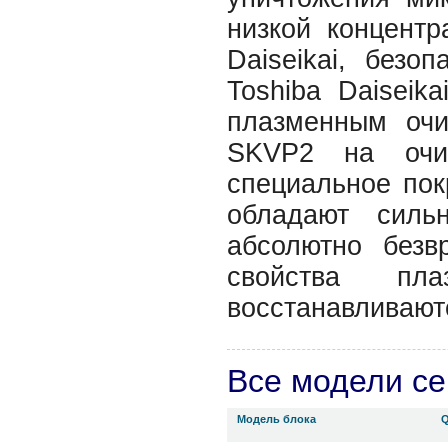
низкой концент
Daiseikai, безо
Toshiba Daiseik
плазменным очи
SKVP2 на очи
специальное пок
обладают силь
абсолютно безв
свойства пл
восстанавливаютс
Все модели с
Модель блока