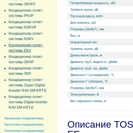
Потребляемая мощность, кВт
системы SKVP2
Уровень ш­ума, дБ
Кондиционер сплит-
системы PKVP
Расход воздуха, м3/ч
Кондиционер сплит-
Для комнаты, м2
системы N3KVR
Размеры (ШхВхГ), мм
Кондиционер сплит-
Вес, кг
системы N3KV
Инверторный тип
Кондиционер сплит-
Уровень ш­ума, дБ
системы EKV
Длина магистрали, м
Кондиционер сплит-
системы SKHP
Диаметр труб, жидкость, Дюйм
Кондиционер сплит-
Диаметр труб, газ, Дюйм
системы SKP
Диапазон t° (охлаждение), °С
Кондиционер сплит-
Диапазон t° (обогрев), °С
системы Super Digital
Размеры (ШхВхГ), мм
Inverter RAV-SM-KRT-E
Электропитание, В
Кондиционер сплит-
Вес наружного блока, кг
системы Digital Inverter
RAV-SM-KRT-E
Канальные кондиционеры
Описание TOS
Кассетные кондиционеры
Напольные кондиционеры