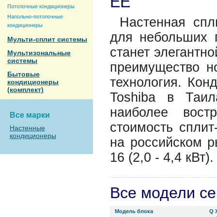
EE
Потолочные кондиционеры
Напольно-потолочные
Настенная спл
кондиционеры
для небольших 
Мульти-сплит системы
станет элегантно
Мультизональные
системы
преимущество н
Бытовые
технология. Кон
кондиционеры
(комплект)
Toshiba в Таи
наиболее вост
Все марки
стоимость сплит
Настенные
кондиционеры
на российском р
16 (2,0 - 4,4 кВт).
Все модели с
Модель блока
Q 