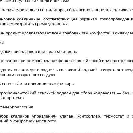
ичными втулочными подшипниками
таллическое колесо вентилятора, сбалансированное как статически
езьбовое соединение, соответствующее буртикам трубопроводов 
вщикам сократить время установки
ин продукт удовлетворяет всем требованиям комфорта: и охлаждае
ии
одключение с левой или правой стороны
агревание при помощи калорифера с горячей водой или электричес
аздаточная камера с задней или нижней подачей возвратного воз
лениям возвратного воздуха
ейлоновый или алюминиевые фильтры
оррозионно-стойкий стальной поддон для сбора конденсата — без 
 от протечек
темы управления
абор клапанов управления- клапан, контроллер, термостат и 
аний в конкретной местности