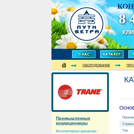
КОН
8 
КЛ
ОБОРУДОВАНИЕ
ПРО
КА
Осно
Произв
Промышленные
кондиционеры
Страна
Тип
Вентиляторные доводчики -