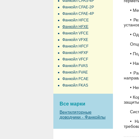
гермет
Фанкойл CFAS-4P
Фанкойл CFAE-2P
• Ме
Фанкойл CFAE-4P
• Р
Фанкойл HFCE
устано
Фанкойл HFXE
Фанкойл VFCE
• Од
Фанкойл VFXE
Опц
Фанкойл HFCF
Фанкойл HFXF
• П
Фанкойл VFCF
• Н
Фанкойл FVAS
Фанкойл FVAE
• Р
направ
Фанкойл FCAE
Фанкойл FKAS
• Н
• К
защиты
Все марки
Сис
Вентиляторные
доводчики - Фанкойлы
• Н
требов