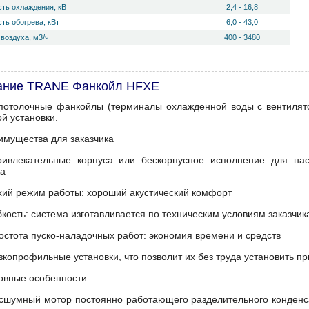
ть охлаждения, кВт
2,4 - 16,8
ть обогрева, кВт
6,0 - 43,0
воздуха, м3/ч
400 - 3480
ание TRANE Фанкойл HFXE
потолочные фанкойлы (терминалы охлажденной воды с вентилят
й установки.
имущества для заказчика
ривлекательные корпуса или бескорпусное исполнение для нас
а
ихий режим работы: хороший акустический комфорт
бкость: система изготавливается по техническим условиям заказчик
остота пуско-наладочных работ: экономия времени и средств
зкопрофильные установки, что позволит их без труда установить пр
овные особенности
есшумный мотор постоянно работающего разделительного конден