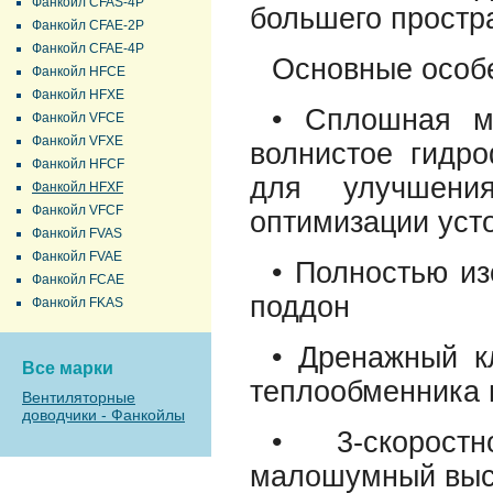
Фанкойл CFAS-4P
большего простр
Фанкойл CFAE-2P
Фанкойл CFAE-4P
Основные особ
Фанкойл HFCE
Фанкойл HFXE
• Сплошная м
Фанкойл VFCE
Фанкойл VFXE
волнистое гидр
Фанкойл HFCF
для улучшени
Фанкойл HFXF
Фанкойл VFCF
оптимизации уст
Фанкойл FVAS
Фанкойл FVAE
• Полностью и
Фанкойл FCAE
поддон
Фанкойл FKAS
• Дренажный к
Все марки
теплообменника 
Вентиляторные
доводчики - Фанкойлы
• 3-скорост
малошумный выс