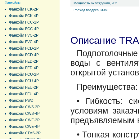
Фанкойлы
Мощность охлаждения, кВт
Фанкойл FCK-2P
Расход воздуха, м3/ч
Фанкойл FCK-4P
Фанкойл FCC-2P
Фанкойл FCC-4P
Фанкойл FVC-2P
Описание TRA
Фанкойл FVC-4P
Фанкойл FCD-2P
Подпотолочны
Фанкойл FCD-4P
воды с вентил
Фанкойл FED-2P
Фанкойл FED-4P
открытой установ
Фанкойл FCU-2P
Фанкойл FCU-4P
Преимущества:
Фанкойл FEU-2P
Фанкойл FEU-4P
• Гибкость: с
Фанкойл FWD
Фанкойл CWS-2P
условиям заказч
Фанкойл CWS-4P
предъявляемым в
Фанкойл CWE-2P
Фанкойл CWE-4P
• Тонкая конст
Фанкойл CFAS-2P