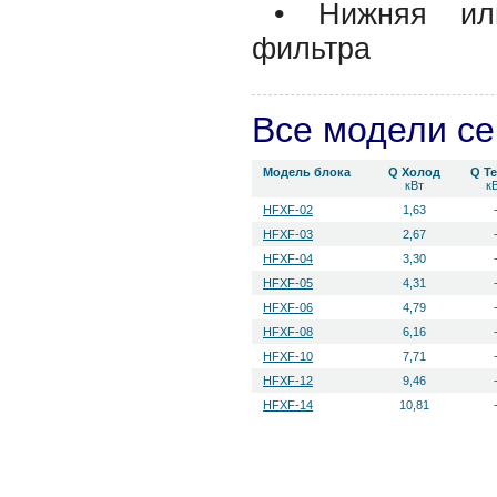
• Нижняя или
фильтра
Все модели с
Модель блока
Q Холод
Q Т
кВт
к
HFXF-02
1,63
HFXF-03
2,67
HFXF-04
3,30
HFXF-05
4,31
HFXF-06
4,79
HFXF-08
6,16
HFXF-10
7,71
HFXF-12
9,46
HFXF-14
10,81