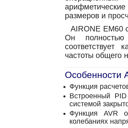
арифметически
размеров и прос
AIRONE EM60 с
Он полностью 
соответствует к
частоты общего 
Особенности
Функция расчето
Встроенный PID
системой закрыто
Функция AVR об
колебаниях напр