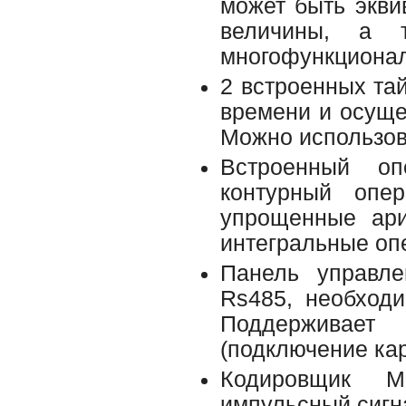
может быть экв
величины, а 
многофункциона
2 встроенных та
времени и осуще
Можно использова
Встроенный о
контурный опе
упрощенные ари
интегральные оп
Панель управле
Rs485, необход
Поддерживает
(подключение ка
Кодировщик М
импульсный сигна