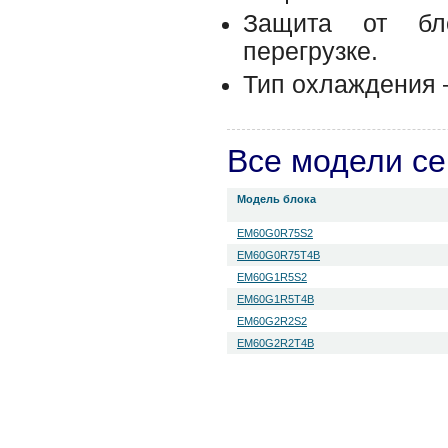
Защита от бло
перегрузке.
Тип охлаждения 
Все модели с
Модель блока
EM60G0R75S2
EM60G0R75T4B
EM60G1R5S2
EM60G1R5T4B
EM60G2R2S2
EM60G2R2T4B