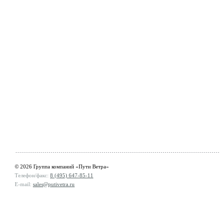
© 2026 Группа компаний «Пути Ветра»
Телефон/факс:
8 (495) 647-85-11
E-mail:
sales@putivetra.ru