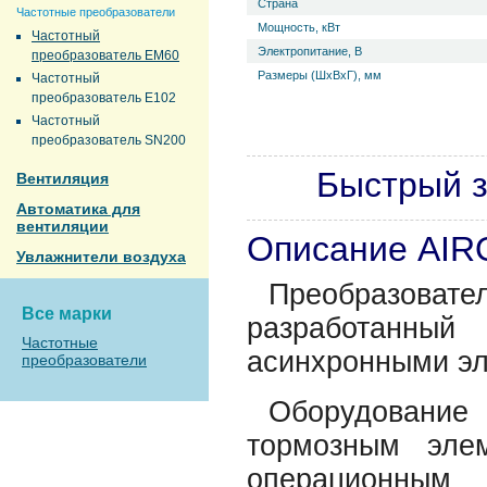
Страна
Частотные преобразователи
Мощность, кВт
Частотный
Электропитание, В
преобразователь EM60
Размеры (ШхВхГ), мм
Частотный
преобразователь E102
Частотный
преобразователь SN200
Быстрый з
Вентиляция
Автоматика для
вентиляции
Описание AI
Увлажнители воздуха
Преобразо
Все марки
разработанн
Частотные
асинхронными эл
преобразователи
Оборудование
тормозным эле
операционн