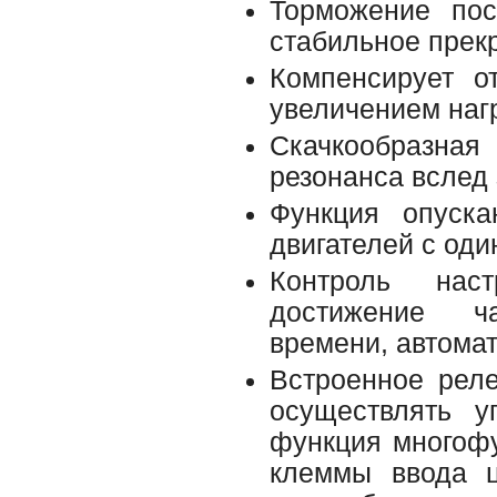
Торможение пос
стабильное прек
Компенсирует о
увеличением нагр
Скачкообразна
резонанса вслед 
Функция опуска
двигателей с оди
Контроль нас
достижение ч
времени, автомат
Встроенное рел
осуществлять у
функция многоф
клеммы ввода ц