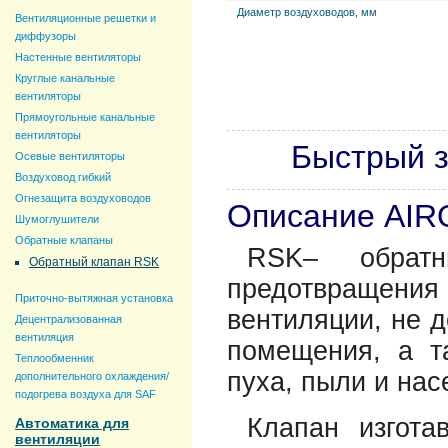
Диаметр воздуховодов, мм
Вентиляционные решетки и
диффузоры
Настенные вентиляторы
Круглые канальные
вентиляторы
Прямоугольные канальные
вентиляторы
Быстрый з
Осевые вентиляторы
Воздуховод гибкий
Огнезащита воздуховодов
Описание AIR
Шумоглушители
Обратные клапаны
RSK– обратн
Обратный клапан RSK
предотвращения
Приточно-вытяжная установка
вентиляции, не д
Децентрализованная
вентиляция
помещения, а т
Теплообменник
пуха, пыли и нас
дополнительного охлаждения/
подогрева воздуха для SAF
Клапан изгота
Автоматика для
вентиляции