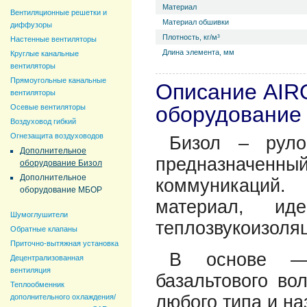
Материал
Вентиляционные решетки и
Материал обшивки
диффузоры
Плотность, кг/м³
Настенные вентиляторы
Длина элемента, мм
Круглые канальные
вентиляторы
Прямоугольные канальные
Описание AIR
вентиляторы
оборудование
Осевые вентиляторы
Воздуховод гибкий
Огнезащита воздуховодов
Бизол – руло
Дополнительное
предназначенн
оборудование Бизол
Дополнительное
коммуникаций.
оборудование МБОР
материал, ид
Шумоглушители
теплозвукоизоляц
Обратные клапаны
Приточно-вытяжная установка
В основе — 
Децентрализованная
вентиляция
базальтового во
Теплообменник
любого типа и на
дополнительного охлаждения/