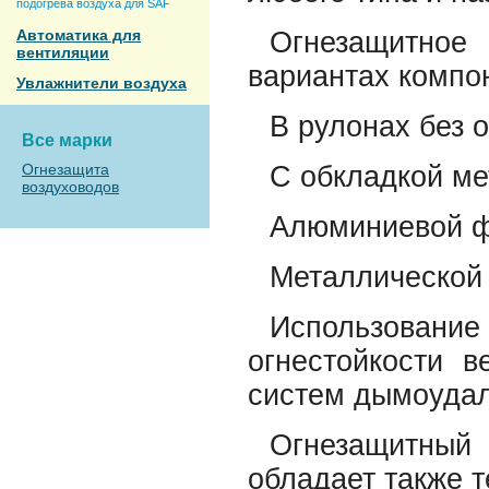
подогрева воздуха для SAF
Автоматика для
Огнезащитное
вентиляции
вариантах компо
Увлажнители воздуха
В рулонах без о
Все марки
Огнезащита
С обкладкой ме
воздуховодов
Алюминиевой ф
Металлической 
Использова
огнестойкости в
систем дымоудал
Огнезащитный
обладает также 