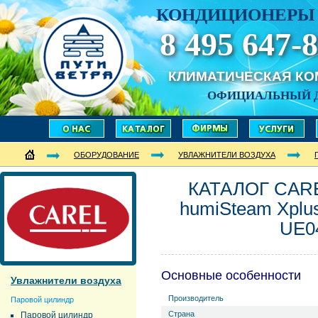
КОНДИЦИОНЕРЫ 
8 495 647-8
КЛИМАТИЧЕСКАЯ К
ОФИЦИАЛЬНЫЙ 
ОБОРУДОВАНИЕ
УВЛАЖНИТЕЛИ ВОЗДУХА
КАТАЛОГ CARE
humiSteam Xplu
UE0
Основные особенности
Увлажнители воздуха
Производитель
Паровой цилиндр
Страна
Паровой цилиндр