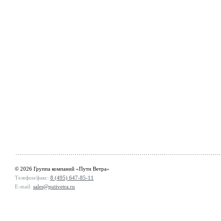
© 2026 Группа компаний «Пути Ветра»
Телефон/факс:
8 (495) 647-85-11
E-mail:
sales@putivetra.ru