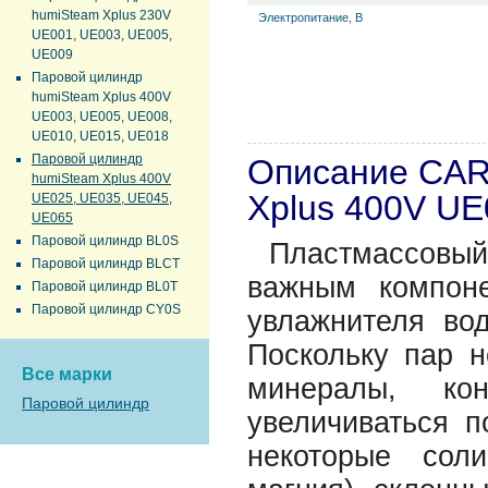
humiSteam Xplus 230V
Электропитание, В
UE001, UE003, UE005,
UE009
Паровой цилиндр
humiSteam Xplus 400V
UE003, UE005, UE008,
UE010, UE015, UE018
Паровой цилиндр
Описание CAR
humiSteam Xplus 400V
Xplus 400V UE
UE025, UE035, UE045,
UE065
Паровой цилиндр BL0S
Пластмассовый
Паровой цилиндр BLCT
важным компон
Паровой цилиндр BL0T
Паровой цилиндр CY0S
увлажнителя вод
Поскольку пар н
Все марки
минералы, ко
Паровой цилиндр
увеличиваться п
некоторые сол