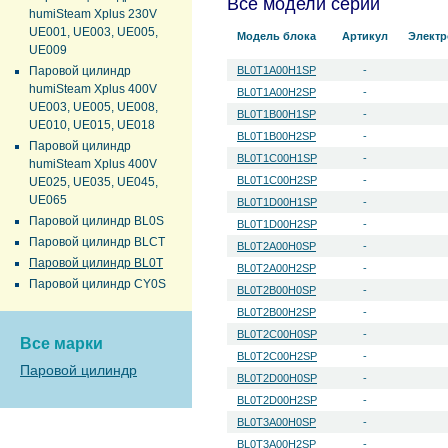
Все модели серии
humiSteam Xplus 230V
UE001, UE003, UE005,
Модель блока
Артикул
Электр
UE009
Паровой цилиндр
BL0T1A00H1SP
-
humiSteam Xplus 400V
BL0T1A00H2SP
-
UE003, UE005, UE008,
BL0T1B00H1SP
-
UE010, UE015, UE018
BL0T1B00H2SP
-
Паровой цилиндр
BL0T1C00H1SP
-
humiSteam Xplus 400V
BL0T1C00H2SP
-
UE025, UE035, UE045,
UE065
BL0T1D00H1SP
-
Паровой цилиндр BL0S
BL0T1D00H2SP
-
Паровой цилиндр BLCT
BL0T2A00H0SP
-
Паровой цилиндр BL0T
BL0T2A00H2SP
-
Паровой цилиндр CY0S
BL0T2B00H0SP
-
BL0T2B00H2SP
-
BL0T2C00H0SP
-
Все марки
BL0T2C00H2SP
-
Паровой цилиндр
BL0T2D00H0SP
-
BL0T2D00H2SP
-
BL0T3A00H0SP
-
BL0T3A00H2SP
-