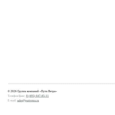
© 2026 Группа компаний «Пути Ветра»
Телефон/факс:
8 (495) 647-85-11
E-mail:
sales@putivetra.ru