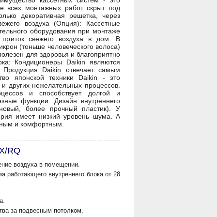
имущество кассетных систем - это
е всех монтажных работ скрыт под
лько декоративная решетка, через
ежего воздуха (Опция): Кассетные
тельного оборудования при монтаже
т приток свежего воздуха в дом. В
икрон (тоньше человеческого волоса)
полезен для здоровья и благоприятно
ка: Кондиционеры Daikin являются
 Продукция Daikin отвечает самым
о японской техники Daikin - это
и других нежелательных процессов.
цессов и способствует долгой и
езные функции: Дизайн внутреннего
новый, более прочный пластик). У
рия имеет низкий уровень шума. А
тным и комфортным.
EX/RQ
ение воздуха в помещении.
а работающего внутреннего блока от 28
а.
ства за подвесным потолком.