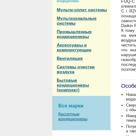
FUQ-C
кондиционеры
климат
Мульти-сплит системы
C / RZ
оснащ
Мультизональные
самост
системы
Daikin
К тому
Промышленные
на мик
кондиционеры
воздуш
Аксессуары и
чистит
комплектующие
что зн
наруши
Вентиляция
газооб
послед
Системы очистки
поэтом
воздуха
Бытовые
кондиционеры
Особ
(комплект)
Нова
моде
Свер
Все марки
с об
Кассетные
Инве
кондиционеры
темп
Потр
а так