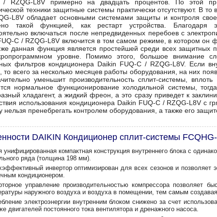
 / RZQG-L8V примерно на двадцать процентов. По этой пр
ической техники защитные системы практически отсутствуют. В то в
QG-L8V обладает основными системами защиты и контроля свое
ено такой функцией, как рестарт устройства. Благодаря э
оятельно включаться после непредвиденных перебоев с электроп
 FUQ-C / RZQG-L8V включится в том самом режиме, в котором он 
 же данная функция является простейшей среди всех защитных п
ропрограммном уровне. Помимо этого, большое внимание сле
ных фильтров кондиционера Daikin FUQ-C / RZQG-L8V. Если вн
ь, то всего за несколько месяцев работы оборудования, на них поя
ачительно уменьшит производительность сплит-системы, вплоть 
тся нормальное функционирование холодильной системы, тогда
разный хладагент, а жидкий фреон, а это сразу приведет к заклин
ствия использования кондиционера Daikin FUQ-C / RZQG-L8V с г
у нельзя пренебрегать контролем оборудования, а также его защит
енности DAIKIN Кондиционер сплит-системы FCQHG
я унифицированная компактная конструкция внутреннего блока с одинак
льного ряда (толщина 198 мм).
хэффективный инвертор оптимизирован для всех сезонов и позволяет 
ычным кондиционером.
рторное управление производительностью компрессора позволяет быс
ературы наружного воздуха и воздуха в помещении, тем самым создава
ебление электроэнергии внутренним блоком снижено за счет использова
же двигателей постоянного тока вентилятора и дренажного насоса.