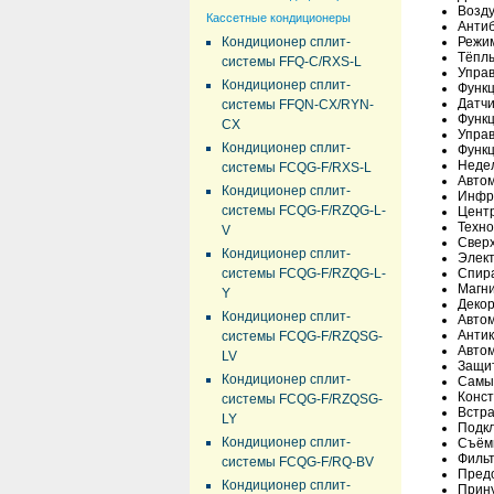
Возд
Кассетные кондиционеры
Антиб
Кондиционер сплит-
Режим
Тёплы
системы FFQ-C/RXS-L
Управ
Кондиционер сплит-
Функц
Датчи
системы FFQN-CX/RYN-
Функц
CX
Управ
Кондиционер сплит-
Функц
Неде
системы FCQG-F/RXS-L
Авто
Кондиционер сплит-
Инфра
системы FCQG-F/RZQG-L-
Цент
Техно
V
Свер
Кондиционер сплит-
Элек
системы FCQG-F/RZQG-L-
Спира
Магни
Y
Декор
Кондиционер сплит-
Автом
Анти
системы FCQG-F/RZQSG-
Автом
LV
Защит
Кондиционер сплит-
Самы
Конст
системы FCQG-F/RZQSG-
Встра
LY
Подкл
Кондиционер сплит-
Съём
Фильт
системы FCQG-F/RQ-BV
Предо
Кондиционер сплит-
Прину