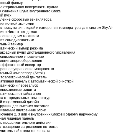
ушный фильтр
актериальная поверхность пульта
 снижения шума внутреннего блока
й пуск
ление скоростью вентилятора
ия ночной экономии
к присутствия людей и измерения температуры для систем Sky Air
ия «Никого нет дома»
ление одним касанием
ия самодиагностики
льный таймер
матический выбор режима
красный пульт дистанционного управления
рализованное управление
логия энергосбережения
хэффективный инвертор
тронное управление мощностью
льный компрессор (Scroll)
тоэлектрический двигатель
ативная панель с автоматической очисткой
атический перезапуск
коррозионная защита
атическая оттайка инея
а от предельных температур
й современный дизайн
рукции для высоких потолков
иваемые внутренние блоки
ючение 2, 3 или 4 внутренних блоков к одному наружному
ная лицевая панель
р продолжительного действия
твращение загрязнения потолков
дительный отвод конденсата