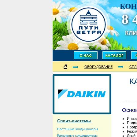
КОН
8 
КЛ
ОБОРУДОВАНИЕ
СПЛ
К
Осно
Инвер
Сплит-системы
Подме
Прогр
Настенные кондиционеры
Режим
Канальные кондиционеры
Двойн