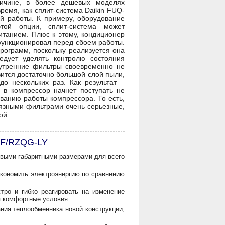
ичине, в более дешевых моделях
ремя, как сплит-система Daikin FUQ-
й работы. К примеру, оборудование
той опции, сплит-система может
итанием. Плюс к этому, кондиционер
функционировал перед сбоем работы.
рограмм, поскольку реализуется она
дует уделять контролю состояния
утренние фильтры своевременно не
вится достаточно большой слой пыли,
до нескольких раз. Как результат –
 в компрессор начнет поступать не
иванию работы компрессора. То есть,
рязными фильтрами очень серьезные,
ой.
-F/RZQG-LY
овыми габаритными размерами для всего
экономить электроэнергию по сравнению
тро и гибко реагировать на изменение
я комфортные условия.
ния теплообменника новой конструкции,