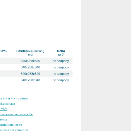
наты
Размеры (ШхВхГ)
Цена
мм
руб
840х288х840
по запросу
840х288х840
по запросу
840х288х840
по запросу
840х288х840
по запросу
ы 2-х и 4-х трубные
фанкойлов
ы VRV
ональные системы VRV
темы
кондиционеров
онеры для серверов