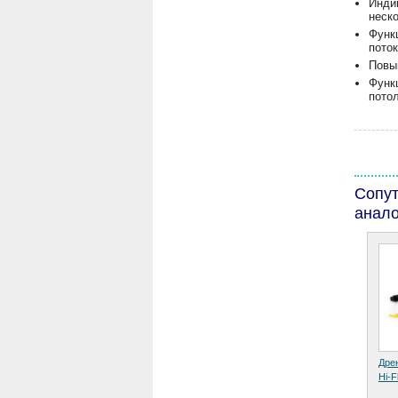
Инди
неск
Функ
пото
Повы
Функ
пото
Сопу
анало
Дре
Hi-F