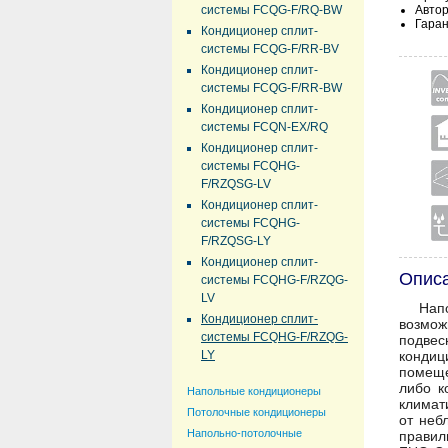
системы FCQG-F/RQ-BW
Авто
Гаран
Кондиционер сплит-
системы FCQG-F/RR-BV
Кондиционер сплит-
системы FCQG-F/RR-BW
Кондиционер сплит-
системы FCQN-EX/RQ
Кондиционер сплит-
системы FCQHG-
F/RZQSG-LV
Кондиционер сплит-
системы FCQHG-
F/RZQSG-LY
Кондиционер сплит-
Опис
системы FCQHG-F/RZQG-
LV
Нап
Кондиционер сплит-
возмож
системы FCQHG-F/RZQG-
подвес
LY
кондиц
помеще
либо к
Напольные кондиционеры
климат
Потолочные кондиционеры
от неб
Напольно-потолочные
правил