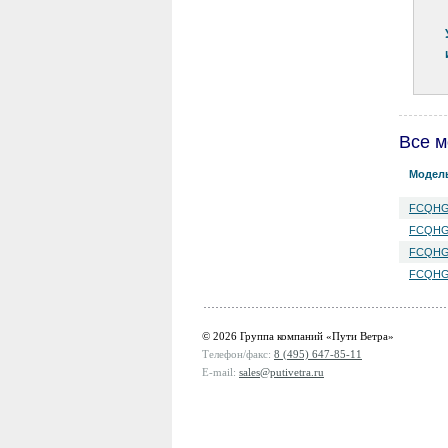
Все м
Модел
FCQHG
FCQHG
FCQHG
FCQHG
© 2026 Группа компаний «Пути Ветра»
Телефон/факс:
8 (495) 647-85-11
E-mail:
sales@putivetra.ru