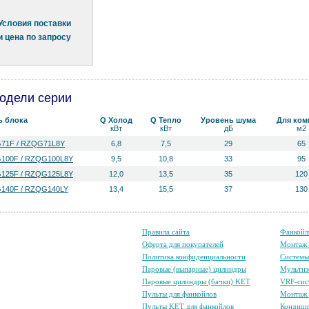
Условия поставки
и цена по запросу
одели серии
ь блока
Q Холод
Q Тепло
Уровень ш­ума
Для ком
кВт
кВт
дБ
м2
71F / RZQG71L8Y
6,8
7,5
29
65
100F / RZQG100L8Y
9,5
10,8
33
95
125F / RZQG125L8Y
12,0
13,5
35
120
140F / RZQG140LY
13,4
15,5
37
130
Правила сайта
Фанкойл
Оферта для покупателей
Монтаж 
Политика конфиденциальности
Систем
Паровые (выпарные) цилиндры
Мультиз
Паровые цилиндры (бачки) KET
VRF-сис
Пульты для фанкойлов
Монтаж 
Пульты KET для фанкойлов
Кондици