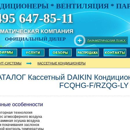
ДИЦИОНЕРЫ * ВЕНТИЛЯЦИЯ * П
495 647-85-11
ИМАТИЧЕСКАЯ КОМПАНИЯ
ОФИЦИАЛЬНЫЙ ДИЛЕР
ИТ-СИСТЕМЫ
КАССЕТНЫЕ КОНДИЦИОНЕРЫ
АТАЛОГ Кассетный DAIKIN Кондицио
FCQHG-F/RZQG-LY
вные особенности
торная технология
с атмосферного воздуха
аммная осушка воздуха
 покачивания заслонок
ой контроль температуры