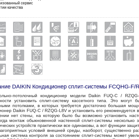
ризованный сервис
тии качества
ание DAIKIN Кондиционер сплит-системы FCQHG-F/
ольно-потолочный кондиционер модели Daikin FUQ-C / RZQG-
ности установить сплит-систему кассетного типа. Это могут 
ными потолками, в которых требуется достаточно большая мощн
ионер Daikin FUQ-C / RZQG-L8V и установить его рекомендуется в
нии нет стены, на которую было бы возможно установить наст
огда монтаж обыкновенной настенной сплит-системы несколько з
ических устройств практически все одинаковы, а вот функции защи
лагоприятных условий внешней среды, наоборот, существенно ра
ьная система контроля за состоянием сплит-системы может увели