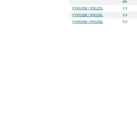
кВт
FVXG25K / RXG25L
2,5
FVXG35K / RXG35L
3,5
FVXG50K / RXG50L
5,0