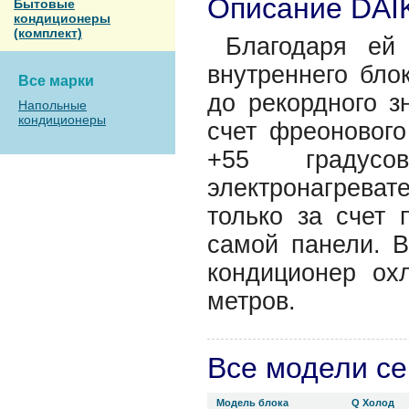
Описание DAI
Бытовые
кондиционеры
(комплект)
Благодаря ей
внутреннего бл
Все марки
до рекордного з
Напольные
кондиционеры
счет фреонового
+55 градусо
электронагреват
только за счет 
самой панели. 
кондиционер ох
метров.
Все модели с
Модель блока
Q Холод