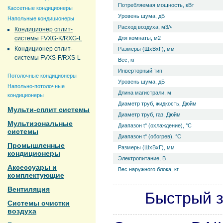
Потребляемая мощность, кВт
Кассетные кондиционеры
Уровень ш­ума, дБ
Напольные кондиционеры
Расход воздуха, м3/ч
Кондиционер сплит-
системы FVXG-K/RXG-L
Для комнаты, м2
Кондиционер сплит-
Размеры (ШхВхГ), мм
системы FVXS-F/RXS-L
Вес, кг
Инверторный тип
Потолочные кондиционеры
Уровень ш­ума, дБ
Напольно-потолочные
Длина магистрали, м
кондиционеры
Диаметр труб, жидкость, Дюйм
Мульти-сплит системы
Диаметр труб, газ, Дюйм
Мультизональные
Диапазон t° (охлаждение), °С
системы
Диапазон t° (обогрев), °С
Промышленные
Размеры (ШхВхГ), мм
кондиционеры
Электропитание, В
Аксессуары и
Вес наружного блока, кг
комплектующие
Вентиляция
Быстрый з
Системы очистки
воздуха