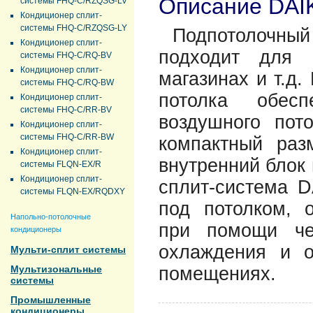
Описание DAI
системы FHQ-C/RZQSG-LV
Кондиционер сплит-
системы FHQ-C/RZQSG-LY
Подпотолочны
Кондиционер сплит-
подходит для 
системы FHQ-C/RQ-BV
Кондиционер сплит-
магазинах и т.д.
системы FHQ-C/RQ-BW
потолка обесп
Кондиционер сплит-
системы FHQ-C/RR-BV
воздушного пот
Кондиционер сплит-
системы FHQ-C/RR-BW
компактный раз
Кондиционер сплит-
внутренний блок
системы FLQN-EX/R
Кондиционер сплит-
сплит-система 
системы FLQN-EX/RQDXY
под потолком, 
Напольно-потолочные
при помощи че
кондиционеры
охлаждения и 
Мульти-сплит системы
Мультизональные
помещениях.
системы
Промышленные
кондиционеры