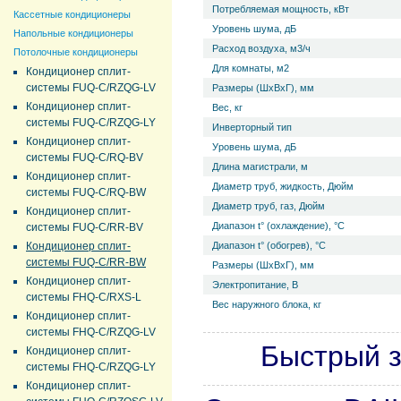
Потребляемая мощность, кВт
Кассетные кондиционеры
Уровень ш­ума, дБ
Напольные кондиционеры
Расход воздуха, м3/ч
Потолочные кондиционеры
Для комнаты, м2
Кондиционер сплит-
системы FUQ-C/RZQG-LV
Размеры (ШхВхГ), мм
Кондиционер сплит-
Вес, кг
системы FUQ-C/RZQG-LY
Инверторный тип
Кондиционер сплит-
Уровень ш­ума, дБ
системы FUQ-C/RQ-BV
Длина магистрали, м
Кондиционер сплит-
Диаметр труб, жидкость, Дюйм
системы FUQ-C/RQ-BW
Диаметр труб, газ, Дюйм
Кондиционер сплит-
Диапазон t° (охлаждение), °С
системы FUQ-C/RR-BV
Кондиционер сплит-
Диапазон t° (обогрев), °С
системы FUQ-C/RR-BW
Размеры (ШхВхГ), мм
Кондиционер сплит-
Электропитание, В
системы FHQ-C/RXS-L
Вес наружного блока, кг
Кондиционер сплит-
системы FHQ-C/RZQG-LV
Быстрый з
Кондиционер сплит-
системы FHQ-C/RZQG-LY
Кондиционер сплит-