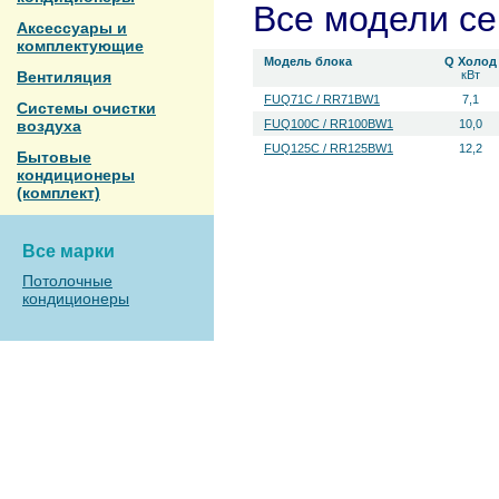
Все модели с
Аксессуары и
комплектующие
Модель блока
Q Холод
Вентиляция
кВт
FUQ71C / RR71BW1
7,1
Системы очистки
воздуха
FUQ100C / RR100BW1
10,0
FUQ125C / RR125BW1
12,2
Бытовые
кондиционеры
(комплект)
Все марки
Потолочные
кондиционеры