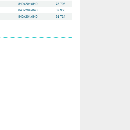
840х204х840
78 706
840х204х840
87 950
840х204х840
91 714