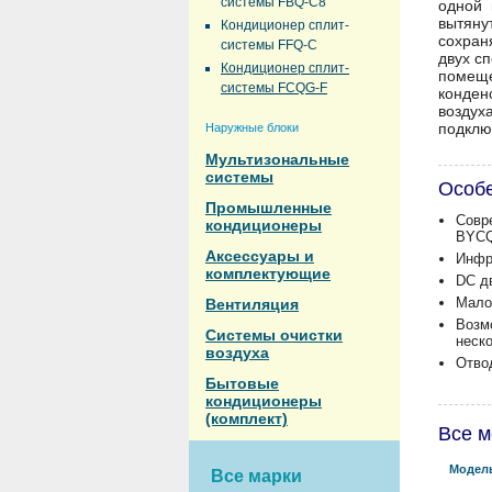
системы FBQ-C8
одной 
вытяну
Кондиционер сплит-
сохран
системы FFQ-C
двух с
Кондиционер сплит-
помещ
системы FCQG-F
конден
воздух
подклю
Наружные блоки
Мультизональные
системы
Особ
Промышленные
Совр
кондиционеры
BYCQ
Аксессуары и
Инфр
комплектующие
DC д
Мало
Вентиляция
Возм
Системы очистки
неск
воздуха
Отво
Бытовые
кондиционеры
(комплект)
Все м
Модел
Все марки