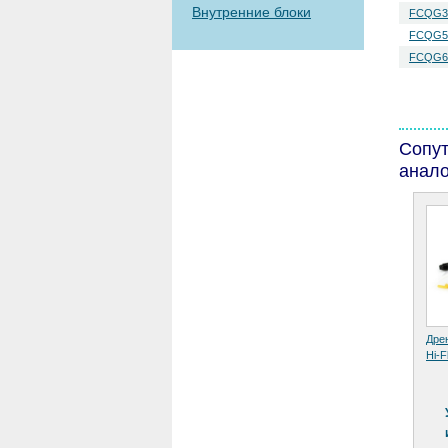
Внутренние блоки
FCQG3
FCQG5
FCQG6
Сопу
анало
Дре
Hi-F