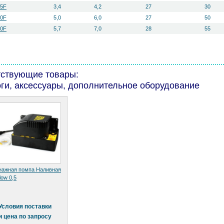
5F
3,4
4,2
27
30
0F
5,0
6,0
27
50
0F
5,7
7,0
28
55
тствующие товары:
ги, аксессуары, дополнительное оборудование
нажная помпа Наливная
low 0,5
Условия поставки
и цена по запросу