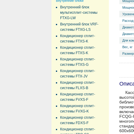
Внутренние блоки
Мощнос
Внутренний блок
Мощнос
мультисплит-системы
Уровень
FTXG-LW
Расход 
Внутренний блок VRF-
Диамет
системы FTXG-LS
Диаметр
Кондиционер сплит-
Для ко
системы FTXS-K
Вес, кг
Кондиционер сплит-
системы FTXS-K
Размер
Кондиционер сплит-
системы FTXS-G
Кондиционер сплит-
системы FTX-JV
Кондиционер сплит-
Опис
системы FLXS-B
Кас
Кондиционер сплит-
высото
системы FVXS-F
библио
Кондиционер сплит-
произв
системы FVXG-K
включа
FCQG-F
Кондиционер сплит-
многоп
системы FDXS-F
станда
Кондиционер сплит-
600х60