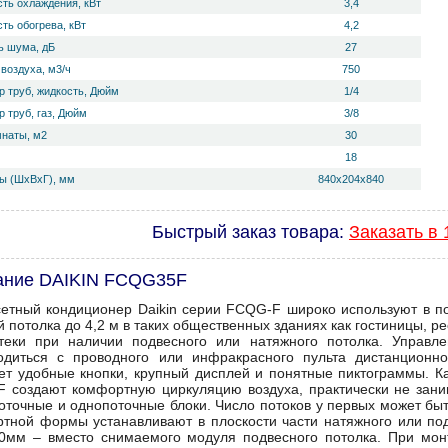
ть охлаждения, кВт
3,4
ть обогрева, кВт
4,2
 ш­ума, дБ
27
воздуха, м3/ч
750
р труб, жидкость, Дюйм
1/4
 труб, газ, Дюйм
3/8
мнаты, м2
30
18
ы (ШхВхГ), мм
840х204х840
Быстрый заказ товара:
Заказать в 
ание DAIKIN FCQG35F
сетный кондиционер Daikin серии FCQG-F широко используют в п
й потолка до 4,2 м в таких общественных зданиях как гостиницы, р
теки при наличии подвесного или натяжного потолка. Управл
одиться с проводного или инфракрасного пульта дистанционно
ет удобные кнопки, крупный дисплей и понятные пиктограммы. К
 создают комфортную циркуляцию воздуха, практически не зани
оточные и однопоточные блоки. Число потоков у первых может быт
ртной формы устанавливают в плоскости части натяжного или по
0мм – вместо снимаемого модуля подвесного потолка. При монт