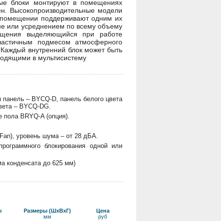
ные блоки монтируют в помещениях
ен. Высокопроизводительные модели
в помещении поддерживают одним их
не или усреднением по всему объему
ещения выделяющийся при работе
частичным подмесом атмосферного
 Каждый внутренний блок может быть
ходящими в мультисистему
 панель – BYCQ-D, панель белого цвета
вета – BYCQ-DG.
 пола BRYQ-A (опция).
an), уровень шума – от 28 дБА.
программного блокирования одной или
а конденсата до 625 мм)
ы
Размеры (ШхВхГ)
Цена
мм
руб