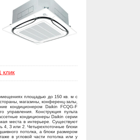
1 клик
омещениях площадью до 150 кв. м с
естораны, магазины, конференц-залы,
ение кондиционером Daikin FCQG-F
го управления. Конструкция пульта
ассетные кондиционеры Daikin серии
мая места в интерьере. Существуют
ь 4, 3 или 2. Четырехпоточные блоки
дшивного потолка, а блоки размером
аже в угловой части потолка или у