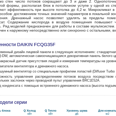
из стен число потоков сокращают до 3 и даже 2. Однопоточ
той формы, располагая блок в потолочном уступе у одной из ст
яют эффективность при высоте потолка до 4,2 м. Микроклимат 
пособов: достижением точных значений параметров в локальной зо
ения. Дренажный насос позволяет удалять за пределы пом
сат. Содержание кислорода в воздухе помещения повышают 
а. Ряд моделей предназначен для работы в составе мультисистем.
чен к наружному непосредственно или синхронно с остальными, в
енности DAIKIN FCQG35F
еменный дизайн лицевой панели в следующих исполнениях: cтандартная
-DW, автоматическая самоочищающаяся декоративная панель белого ц
акрасный датчик присутствия людей и измерения температуры на уровне
вигатели вентилятора и дренажного насоса.
шумный вентилятор со специальным профилем лопастей (Diffuser Turbo F
ожность управления распределением потоков воздуха посредством 
ольких заслонок через проводной пульт управления BRC1E52A.
д конденсата с помощью встроенного дренажного насоса (высота подъем
одели серии
ь блока
Q Холод
Q Тепло
Уровень ш­ума
Для комнат
кВт
кВт
дБ
м2