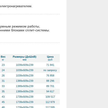
 электронагревателем.
шумным режимом работы,
енними блоками сплит-системы.
Вес
Размеры (ДхШхВ)
Цена
кг
мм
руб
23
1039x609x239
71 841
24
1039x609x239
по запросу
26
1039x609x239
76 858
31
1389x609x239
88 296
33
1389x609x239
89 701
35
1389x609x239
94 617
43
1739x609x239
109 517
45
1739x609x239
112 979
48
1739x609x239
117 595