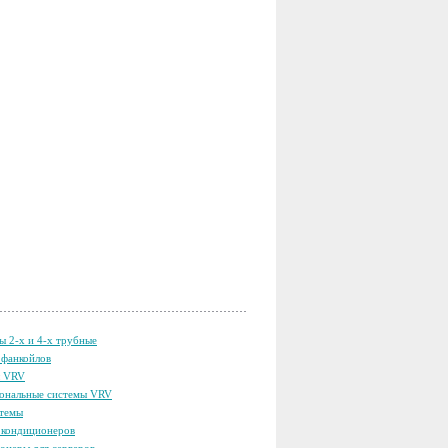
ы 2-х и 4-х трубные
фанкойлов
ы VRV
ональные системы VRV
темы
кондиционеров