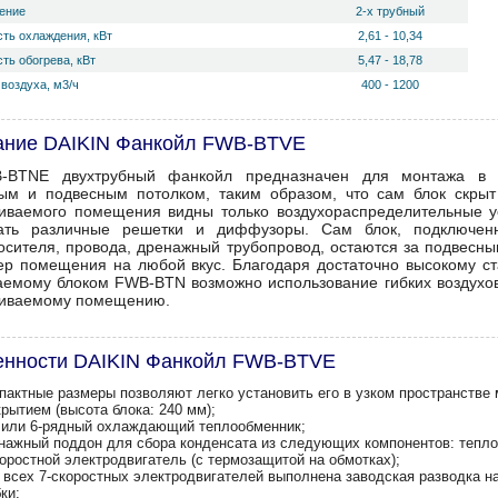
ение
2-х трубный
ть охлаждения, кВт
2,61 - 10,34
ть обогрева, кВт
5,47 - 18,78
воздуха, м3/ч
400 - 1200
ание DAIKIN Фанкойл FWB-BTVE
-BTNE двухтрубный фанкойл предназначен для монтажа в з
ым и подвесным потолком, таким образом, что сам блок скрыт
иваемого помещения видны только воздухораспределительные уст
пать различные решетки и диффузоры. Сам блок, подключен
осителя, провода, дренажный трубопровод, остаются за подвесным
ер помещения на любой вкус. Благодаря достаточно высокому ст
аемому блоком FWB-BTN возможно использование гибких воздухов
иваемому помещению.
енности DAIKIN Фанкойл FWB-BTVE
мпактные размеры позволяют легко установить его в узком пространств
рытием (высота блока: 240 мм);
 4 или 6-рядный охлаждающий теплообменник;
енажный поддон для сбора конденсата из следующих компонентов: тепл
коростной электродвигатель (с термозащитой на обмотках);
я всех 7-скоростных электродвигателей выполнена заводская разводка 
ки;