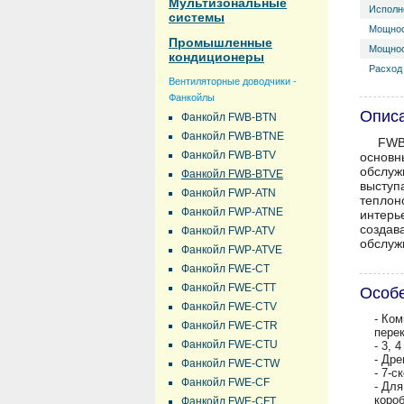
Мультизональные
Исполн
системы
Мощнос
Промышленные
Мощнос
кондиционеры
Расход 
Вентиляторные доводчики -
Фанкойлы
Опис
Фанкойл FWB-BTN
Фанкойл FWB-BTNE
FWB
Фанкойл FWB-BTV
основн
обслуж
Фанкойл FWB-BTVE
высту
Фанкойл FWP-ATN
теплон
Фанкойл FWP-ATNE
интерь
создав
Фанкойл FWP-ATV
обслуж
Фанкойл FWP-ATVE
Фанкойл FWE-CT
Фанкойл FWE-CTT
Особ
Фанкойл FWE-CTV
- Ко
Фанкойл FWE-CTR
перек
Фанкойл FWE-CTU
- 3,
- Др
Фанкойл FWE-CTW
- 7-с
Фанкойл FWE-CF
- Дл
короб
Фанкойл FWE-CFT