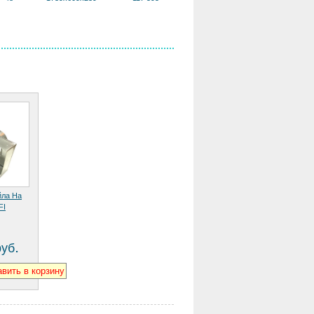
йла На
FI
.
руб