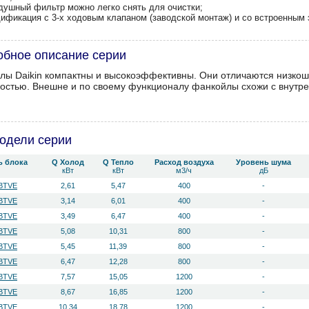
здушный фильтр можно легко снять для очистки;
дификация c 3-х ходовым клапаном (заводской монтаж) и со встроенным
бное описание серии
лы Daikin
компактны и высокоэффективны. Они отличаются низко
остью. Внешне и по своему функционалу фанкойлы
схожи с внутр
одели серии
ь блока
Q Холод
Q Тепло
Расход воздуха
Уровень ш­ума
кВт
кВт
м3/ч
дБ
BTVE
2,61
5,47
400
-
BTVE
3,14
6,01
400
-
BTVE
3,49
6,47
400
-
BTVE
5,08
10,31
800
-
BTVE
5,45
11,39
800
-
BTVE
6,47
12,28
800
-
BTVE
7,57
15,05
1200
-
BTVE
8,67
16,85
1200
-
BTVE
10,34
18,78
1200
-