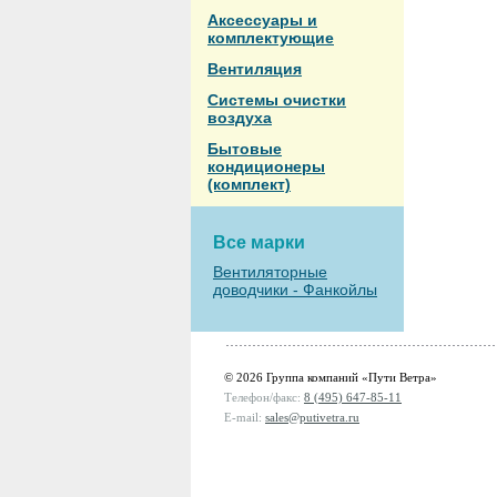
Аксессуары и
комплектующие
Вентиляция
Системы очистки
воздуха
Бытовые
кондиционеры
(комплект)
Все марки
Вентиляторные
доводчики - Фанкойлы
© 2026 Группа компаний «Пути Ветра»
Телефон/факс:
8 (495) 647-85-11
E-mail:
sales@putivetra.ru