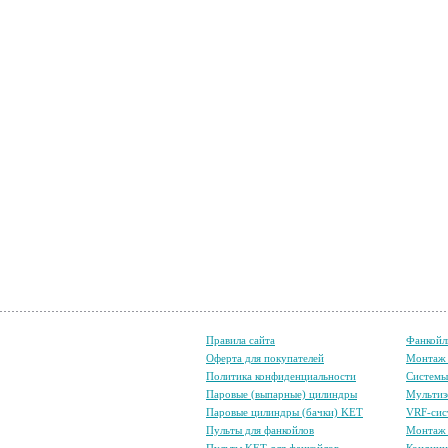
Правила сайта
Фанкойл
Оферта для покупателей
Монтаж 
Политика конфиденциальности
Систем
Паровые (выпарные) цилиндры
Мультиз
Паровые цилиндры (бачки) KET
VRF-сис
Пульты для фанкойлов
Монтаж 