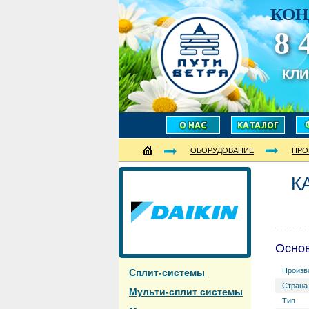
КОН
8 
КЛ
ОБОРУДОВАНИЕ
ПРО
К
Осно
Произв
Сплит-системы
Страна
Мульти-сплит системы
Тип