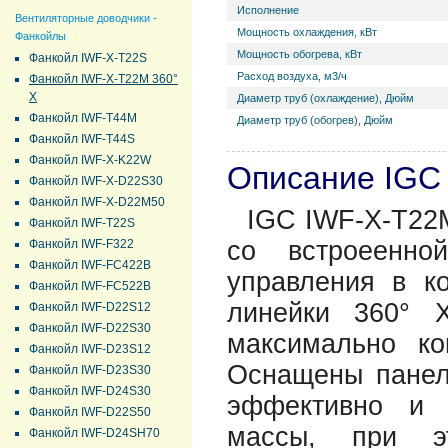
Исполнение
Вентиляторные доводчики -
Мощность охлаждения, кВт
Фанкойлы
Мощность обогрева, кВт
Фанкойл IWF-X-T22S
Расход воздуха, м3/ч
Фанкойл IWF-X-T22M 360°
Х
Диаметр труб (охлаждение), Дюйм
Фанкойл IWF-T44M
Диаметр труб (обогрев), Дюйм
Фанкойл IWF-T44S
Фанкойл IWF-X-K22W
Описание IGC
Фанкойл IWF-X-D22S30
Фанкойл IWF-X-D22M50
IGC IWF-X-T22M
Фанкойл IWF-T22S
со встроеенно
Фанкойл IWF-F322
Фанкойл IWF-FC422B
управления в к
Фанкойл IWF-FC522B
линейки 360° 
Фанкойл IWF-D22S12
Фанкойл IWF-D22S30
максимально к
Фанкойл IWF-D23S12
Оснащены панель
Фанкойл IWF-D23S30
Фанкойл IWF-D24S30
эффективно и 
Фанкойл IWF-D22S50
массы, при эт
Фанкойл IWF-D24SH70