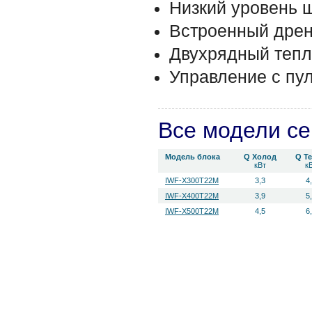
Низкий уровень 
Встроенный дрен
Двухрядный тепл
Управление с пул
Все модели с
Модель блока
Q Холод
Q Т
кВт
к
IWF-X300T22M
3,3
4
IWF-X400T22M
3,9
5
IWF-X500T22M
4,5
6