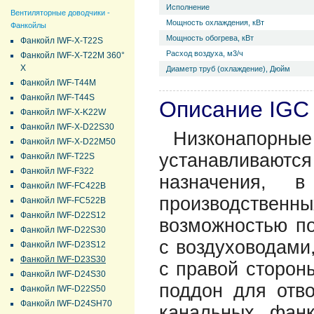
Исполнение
Вентиляторные доводчики -
Мощность охлаждения, кВт
Фанкойлы
Мощность обогрева, кВт
Фанкойл IWF-X-T22S
Расход воздуха, м3/ч
Фанкойл IWF-X-T22M 360°
Х
Диаметр труб (охлаждение), Дюйм
Фанкойл IWF-T44M
Фанкойл IWF-T44S
Описание IGC
Фанкойл IWF-X-K22W
Фанкойл IWF-X-D22S30
Низконапо
Фанкойл IWF-X-D22M50
устанавливают
Фанкойл IWF-T22S
Фанкойл IWF-F322
назначения, 
Фанкойл IWF-FC422B
производственн
Фанкойл IWF-FC522B
Фанкойл IWF-D22S12
возможностью п
Фанкойл IWF-D22S30
с воздуховодами,
Фанкойл IWF-D23S12
Фанкойл IWF-D23S30
с правой сторон
Фанкойл IWF-D24S30
поддон для отво
Фанкойл IWF-D22S50
Фанкойл IWF-D24SH70
канальных фан