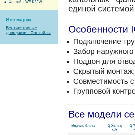
Фанкойл IWF-K22W
единой системой
Все марки
Особенности 
Вентиляторные
доводчики - Фанкойлы
Подключение тру
Забор наружного 
Поддон для отво
Скрытый монтаж;
Совместимость с
Групповой контро
Все модели с
Модель блока
Q Холод
Q 
кВт