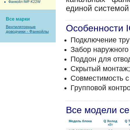
Фанкойл IWF-K22W
единой системой
Все марки
Особенности 
Вентиляторные
доводчики - Фанкойлы
Подключение тру
Забор наружного 
Поддон для отво
Скрытый монтаж;
Совместимость с
Групповой контро
Все модели с
Модель блока
Q Холод
Q 
кВт