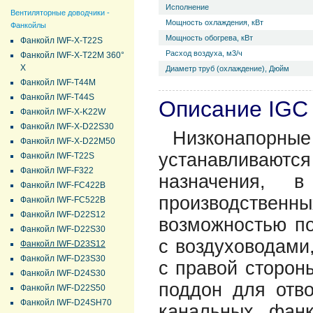
Исполнение
Вентиляторные доводчики -
Мощность охлаждения, кВт
Фанкойлы
Мощность обогрева, кВт
Фанкойл IWF-X-T22S
Расход воздуха, м3/ч
Фанкойл IWF-X-T22M 360°
Х
Диаметр труб (охлаждение), Дюйм
Фанкойл IWF-T44M
Фанкойл IWF-T44S
Описание IGC
Фанкойл IWF-X-K22W
Фанкойл IWF-X-D22S30
Низконапо
Фанкойл IWF-X-D22M50
устанавливают
Фанкойл IWF-T22S
Фанкойл IWF-F322
назначения, 
Фанкойл IWF-FC422B
производственн
Фанкойл IWF-FC522B
Фанкойл IWF-D22S12
возможностью п
Фанкойл IWF-D22S30
с воздуховодами,
Фанкойл IWF-D23S12
Фанкойл IWF-D23S30
с правой сторон
Фанкойл IWF-D24S30
поддон для отво
Фанкойл IWF-D22S50
Фанкойл IWF-D24SH70
канальных фан