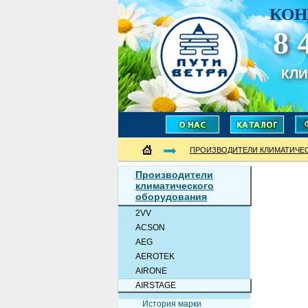
КОН
8 
КЛ
ПРОИЗВОДИТЕЛИ КЛИМАТИЧЕ
Производители
климатического
оборудования
2VV
ACSON
AEG
AEROTEK
AIRONE
AIRSTAGE
История марки