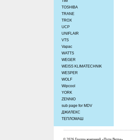
TIM
TOSHIBA
TRANE
TROX
UCP
UNIFLAIR
VTS
Vapac
WATTS
WEGER
WEISS KLIMATECHNIK
WESPER
WOLF
Wipcool
YORK
ZENNIO
sub page for MDV
ДЖИЛЕКС
ТЕПЛОМАШ
© 2026 Группа компаний «Пути Ветра»