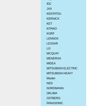
IGC
JAX
KENTATSU
KERNICK
KET
KITANO
KORF
LENNOX
LESSAR
LG
MCQUAY
MENERGA
MIDEA
MITSUBISHI ELEСTRIC
MITSUBISHI HEAVY
Master
NED
NORDMANN
OKLIMA
OSTBERG
PANASONIC