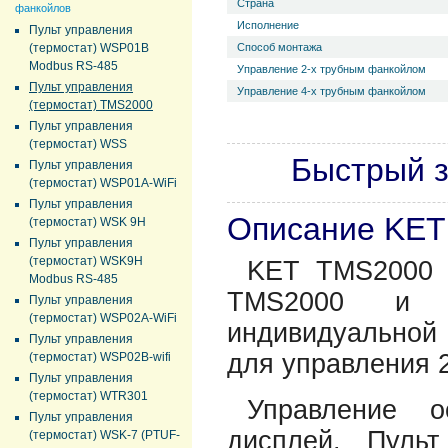
Страна
фанкойлов
Исполнение
Пульт управления
(термостат) WSP01B
Способ монтажа
Modbus RS-485
Управление 2-х трубным фанкойлом
Пульт управления
Управление 4-х трубным фанкойлом
(термостат) TMS2000
Пульт управления
(термостат) WSS
Быстрый з
Пульт управления
(термостат) WSP01A-WiFi
Пульт управления
Описание KET
(термостат) WSK 9H
Пульт управления
(термостат) WSK9H
KET TMS2000 
Modbus RS-485
TMS2000 и п
Пульт управления
(термостат) WSP02A-WiFi
индивидуальной
Пульт управления
для управления 
(термостат) WSP02B-wifi
Пульт управления
(термостат) WTR301
Управление 
Пульт управления
дисплей. Пуль
(термостат) WSK-7 (PTUF-