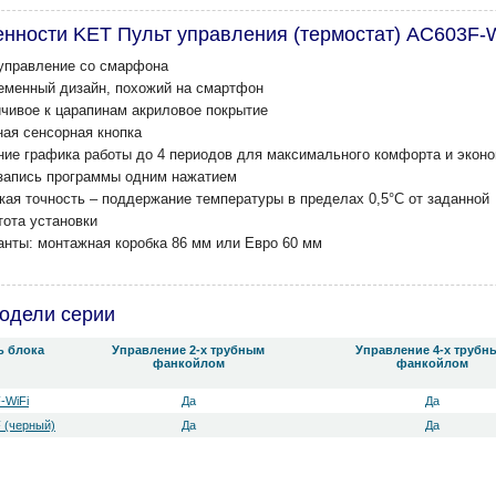
нности KET Пульт управления (термостат) AC603F-W
 управление со смарфона
еменный дизайн, похожий на смартфон
йчивое к царапинам акриловое покрытие
ная сенсорная кнопка
ние графика работы до 4 периодов для максимального комфорта и экон
запись программы одним нажатием
кая точность – поддержание температуры в пределах 0,5°C от заданной
тота установки
анты: монтажная коробка 86 мм или Евро 60 мм
одели серии
ь блока
Управление 2-х трубным
Управление 4-х трубн
фанкойлом
фанкойлом
-WiFi
Да
Да
 (черный)
Да
Да