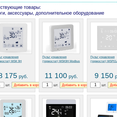
тствующие товары:
ги, аксессуары, дополнительное оборудование
ьт управления
Пульт управления
Пульт управления
рмостат) WSK 9H
(термостат) WSK9H Modbus
(термостат) WSP01
8 175
11 100
9 150
.
.
руб
руб
шт.
шт.
шт.