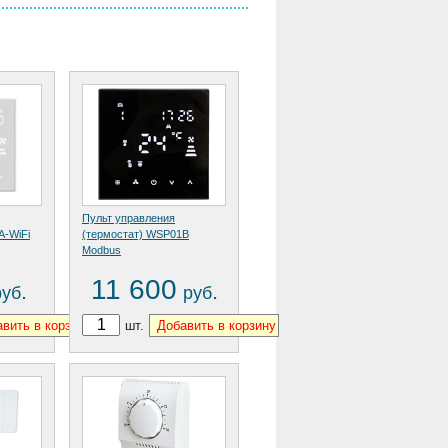
Пульт управления
A-WiFi
(термостат) WSP01B
Modbus
11 600
.
.
руб
руб
шт.