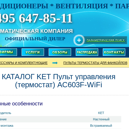
ДИЦИОНЕРЫ * ВЕНТИЛЯЦИЯ * П
495 647-85-11
ИМАТИЧЕСКАЯ КОМПАНИЯ
ОФИЦИАЛЬНЫЙ ДИЛЕР
ЕССУАРЫ И КОМПЛЕКТУЮЩИЕ
ПУЛЬТЫ ТЕРМОСТАТЫ ДЛЯ ФАНКОЙЛОВ
КАТАЛОГ KET Пульт управления
(термостат) AC603F-WiFi
вные особенности
одитель
KET
ение
Настенный
 монтажа
Встраиваемый