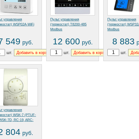
ьт управления
Пульт управления
Пульт управления
рмостат) WSP02A-WiFi
(термостат) T8200-485
(термостат) WSP32
Modbus
Modbus
7 549
12 600
8 883
.
.
руб
руб
шт.
шт.
шт.
ьт управления
рмостат) WSK-7 (PTUF-
 WSK-7D, RC-19, ARC-
2 804
.
руб