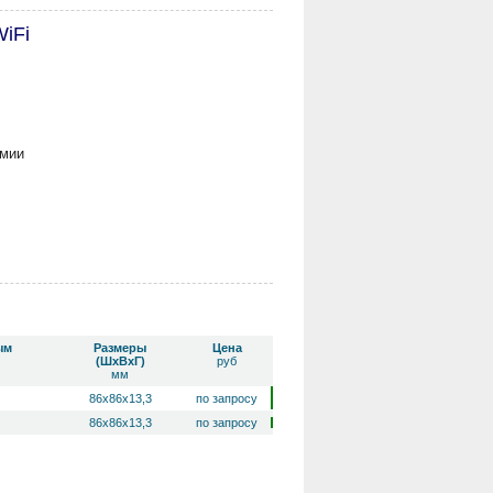
iFi
омии
ым
Размеры
Цена
(ШхВхГ)
руб
мм
86x86x13,3
по запросу
86x86x13,3
по запросу