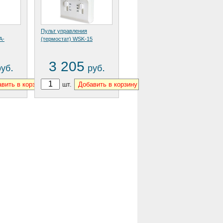
Пульт управления
A-
(термостат) WSK-15
3 205
.
.
руб
руб
шт.