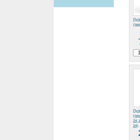
Пул
(те
Пул
(те
24,
24)