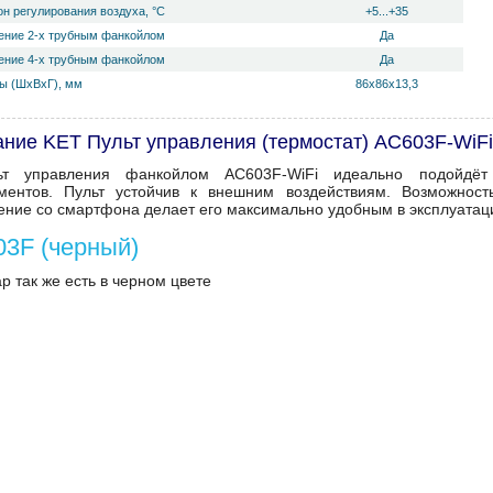
н регулирования воздуха, °С
+5...+35
ение 2-х трубным фанкойлом
Да
ение 4-х трубным фанкойлом
Да
ы (ШхВхГ), мм
86x86x13,3
ние KET Пульт управления (термостат) AC603F-WiFi
ьт управления фанкойлом AC603F-WiFi идеально подойдё
ментов. Пульт устойчив к внешним воздействиям. Возможност
ение со смартфона делает его максимально удобным в эксплуатац
3F (черный)
р так же есть в черном цвете