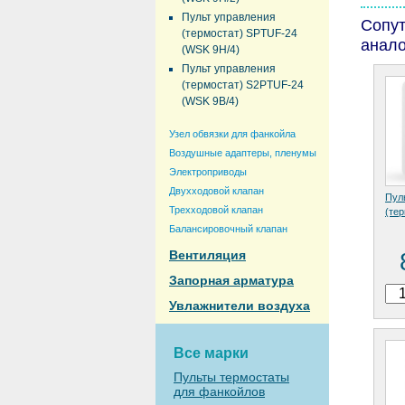
Пульт управления
Сопу
(термостат) SPTUF-24
анало
(WSK 9H/4)
Пульт управления
(термостат) S2PTUF-24
(WSK 9B/4)
Узел обвязки для фанкойла
Воздушные адаптеры, пленумы
Электроприводы
Двухходовой клапан
Пул
Трехходовой клапан
(те
Балансировочный клапан
Вентиляция
Запорная арматура
Увлажнители воздуха
Все марки
Пульты термостаты
для фанкойлов