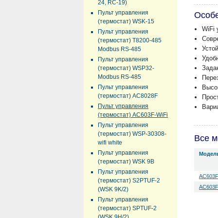
24, RC-19)
Пульт управления
Особе
(термостат) WSK-15
WiFi
Пульт управления
Совр
(термостат) T8200-485
Усто
Modbus RS-485
Удоб
Пульт управления
Зада
(термостат) WSP32-
Modbus RS-485
Пере
Пульт управления
Высо
(термостат) AC8028F
Прос
Пульт управления
Вари
(термостат) AC603F-WiFi
Пульт управления
(термостат) WSP-30308-
Все м
wifi white
Пульт управления
Модел
(термостат) WSK 9B
Пульт управления
AC603F
(термостат) S2PTUF-2
AC603F
(WSK 9K/2)
Пульт управления
(термостат) SPTUF-2
(WSK 9H/2)