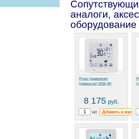
Сопутствующи
аналоги, аксе
оборудование
Пульт управления
П
(термостат) WSK 9H
(
8 175
.
руб
шт.