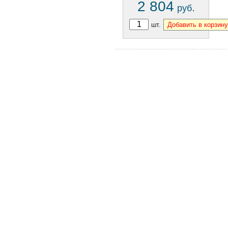
2 804
.
руб
шт.