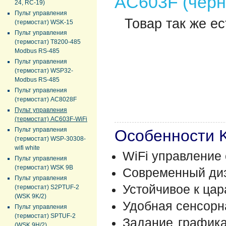
AC603F (черн
24, RC-19)
Пульт управления
Товар так же ес
(термостат) WSK-15
Пульт управления
(термостат) T8200-485
Modbus RS-485
Пульт управления
(термостат) WSP32-
Modbus RS-485
Пульт управления
(термостат) AC8028F
Пульт управления
(термостат) AC603F-WiFi
Пульт управления
Особенности 
(термостат) WSP-30308-
wifi white
WiFi управление
Пульт управления
(термостат) WSK 9B
Современный диз
Пульт управления
Устойчивое к ца
(термостат) S2PTUF-2
(WSK 9K/2)
Удобная сенсорн
Пульт управления
(термостат) SPTUF-2
Задание графика
(WSK 9H/2)