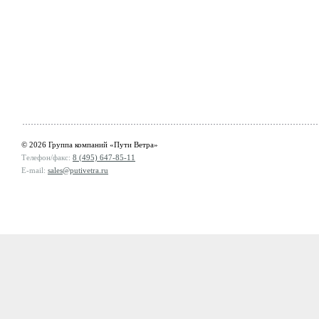
© 2026 Группа компаний «Пути Ветра»
Телефон/факс:
8 (495) 647-85-11
E-mail:
sales@putivetra.ru