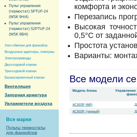
комфорта и экон
Пульт управления
(термостат) SPTUF-24
Перезапись прог
(WSK 9H/4)
Пульт управления
Высокая точнос
(термостат) S2PTUF-24
0,5°C от заданно
(WSK 9B/4)
Простота устано
Узел обвязки для фанкойла
Воздушные адаптеры, пленумы
Варианты: монта
Электроприводы
Двухходовой клапан
Трехходовой клапан
Все модели с
Балансировочный клапан
Вентиляция
Модель блока
Управление 
Запорная арматура
фанк
Увлажнители воздуха
AC603F-WiFi
Д
AC603F (черный)
Д
Все марки
Пульты термостаты
для фанкойлов