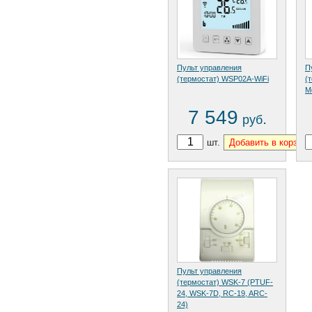
Пульт управления
П
(термостат) WSP02A-WiFi
(
M
7 549
.
руб
шт.
Пульт управления
(термостат) WSK-7 (PTUF-
24, WSK-7D, RC-19, ARC-
24)