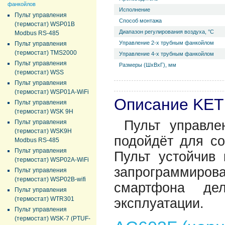
фанкойлов
Исполнение
Пульт управления
Способ монтажа
(термостат) WSP01B
Диапазон регулирования воздуха, °С
Modbus RS-485
Управление 2-х трубным фанкойлом
Пульт управления
(термостат) TMS2000
Управление 4-х трубным фанкойлом
Пульт управления
Размеры (ШхВхГ), мм
(термостат) WSS
Пульт управления
(термостат) WSP01A-WiFi
Описание KET
Пульт управления
(термостат) WSK 9H
Пульт управле
Пульт управления
(термостат) WSK9H
подойдёт для со
Modbus RS-485
Пульт управления
Пульт устойчив
(термостат) WSP02A-WiFi
запрограммиро
Пульт управления
(термостат) WSP02B-wifi
смартфона де
Пульт управления
(термостат) WTR301
эксплуатации.
Пульт управления
(термостат) WSK-7 (PTUF-