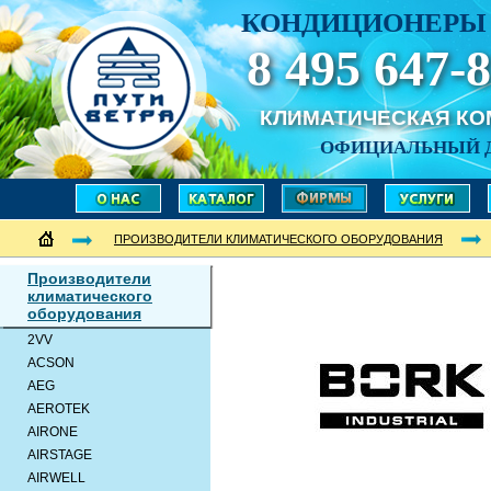
КОНДИЦИОНЕРЫ 
8 495 647-8
КЛИМАТИЧЕСКАЯ К
ОФИЦИАЛЬНЫЙ 
ПРОИЗВОДИТЕЛИ КЛИМАТИЧЕСКОГО ОБОРУДОВАНИЯ
Производители
климатического
оборудования
2VV
ACSON
AEG
AEROTEK
AIRONE
AIRSTAGE
AIRWELL