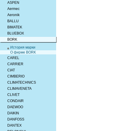
ASPEN
Aermec
Aeronik
BALLU
BIMATEK
BLUEBOX
BORK
История марки
О фирме BORK
CAREL
CARRIER
CIAT
CIMBERIO
CLIMATECHNICS
CLIMAVENETA
CLIVET
CONDAIR
DAEWOO
DAIKIN
DANFOSS
DANTEX