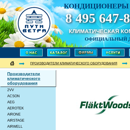
КОНДИЦИОНЕРЫ 
8 495 647-8
КЛИМАТИЧЕСКАЯ К
ОФИЦИАЛЬНЫЙ 
ПРОИЗВОДИТЕЛИ КЛИМАТИЧЕСКОГО ОБОРУДОВАНИЯ
Производители
климатического
оборудования
2VV
ACSON
AEG
AEROTEK
AIRONE
AIRSTAGE
AIRWELL