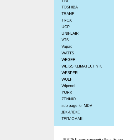
TIM
TOSHIBA
TRANE
TROX
UCP
UNIFLAIR
VTS
Vapac
WATTS
WEGER
WEISS KLIMATECHNIK
WESPER
WOLF
Wipcool
YORK
ZENNIO
sub page for MDV
ДЖИЛЕКС
ТЕПЛОМАШ
© 2026 Группа компаний «Пути Ветра»