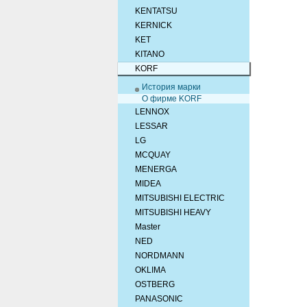
KENTATSU
KERNICK
KET
KITANO
KORF
История марки
О фирме KORF
LENNOX
LESSAR
LG
MCQUAY
MENERGA
MIDEA
MITSUBISHI ELEСTRIC
MITSUBISHI HEAVY
Master
NED
NORDMANN
OKLIMA
OSTBERG
PANASONIC