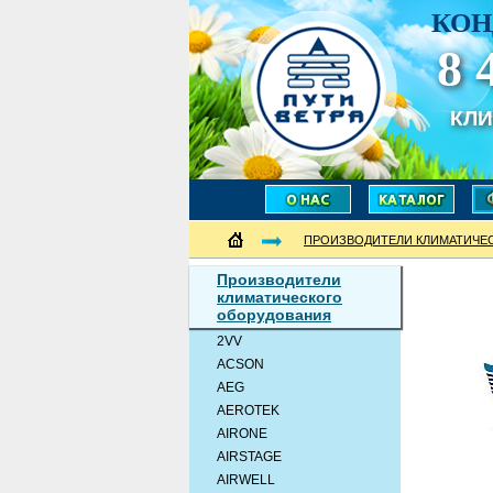
КОН
8 
КЛ
ПРОИЗВОДИТЕЛИ КЛИМАТИЧЕ
Производители
климатического
оборудования
2VV
ACSON
AEG
AEROTEK
AIRONE
AIRSTAGE
AIRWELL