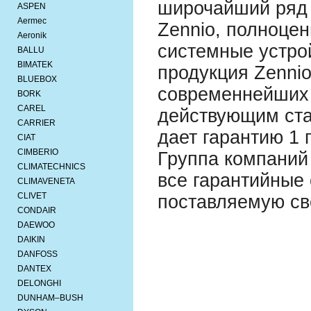
широчайший ряд 
ASPEN
Aermec
Zennio, полноцен
Aeronik
системные устро
BALLU
BIMATEK
продукция Zennio
BLUEBOX
современнейших 
BORK
CAREL
действующим ста
CARRIER
дает гарантию 1 
CIAT
CIMBERIO
Группа компаний
CLIMATECHNICS
все гарантийные
CLIMAVENETA
CLIVET
поставляемую св
CONDAIR
DAEWOO
DAIKIN
DANFOSS
DANTEX
DELONGHI
DUNHAM–BUSH