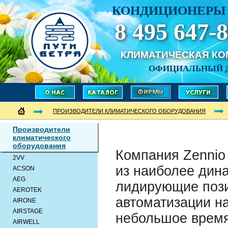
КОНДИЦИОНЕРЫ 
8 495 647-8
КЛИМАТИЧЕСКАЯ К
ОФИЦИАЛЬНЫЙ 
ПРОИЗВОДИТЕЛИ КЛИМАТИЧЕСКОГО ОБОРУДОВАНИЯ
Производители
климатического
оборудования
Компания Zennio 
2VV
из наиболее дин
ACSON
AEG
лидирующие пози
AEROTEK
автоматизации на
AIRONE
AIRSTAGE
небольшое время
AIRWELL