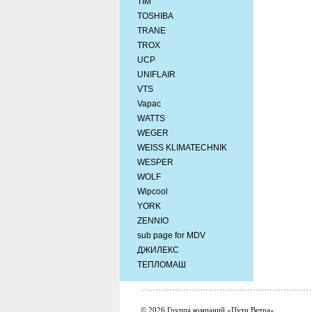
TIM
TOSHIBA
TRANE
TROX
UCP
UNIFLAIR
VTS
Vapac
WATTS
WEGER
WEISS KLIMATECHNIK
WESPER
WOLF
Wipcool
YORK
ZENNIO
sub page for MDV
ДЖИЛЕКС
ТЕПЛОМАШ
© 2026 Группа компаний «Пути Ветра»