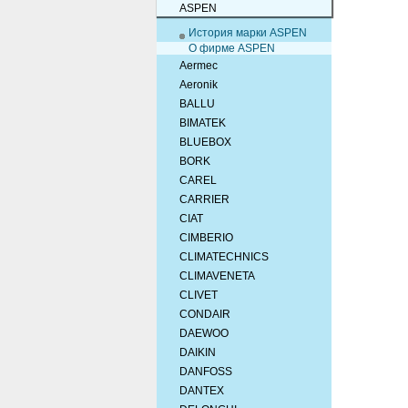
ASPEN
История марки ASPEN
О фирме ASPEN
Aermec
Aeronik
BALLU
BIMATEK
BLUEBOX
BORK
CAREL
CARRIER
CIAT
CIMBERIO
CLIMATECHNICS
CLIMAVENETA
CLIVET
CONDAIR
DAEWOO
DAIKIN
DANFOSS
DANTEX