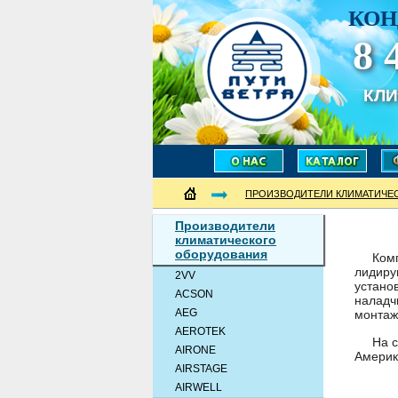
КОН
8 
КЛ
ПРОИЗВОДИТЕЛИ КЛИМАТИЧЕ
Производители
климатического
оборудования
Ком
лидиру
2VV
устано
ACSON
наладч
AEG
монтаж
AEROTEK
На 
AIRONE
Америк
AIRSTAGE
AIRWELL