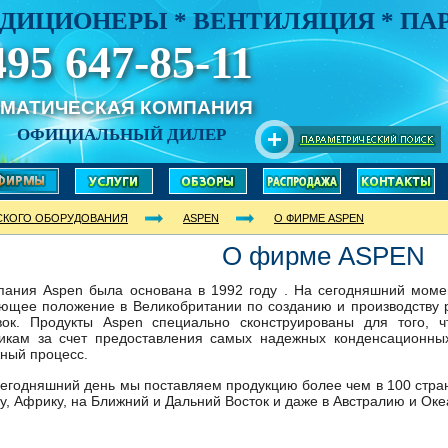
ДИЦИОНЕРЫ * ВЕНТИЛЯЦИЯ * П
495 647-85-11
ИМАТИЧЕСКАЯ КОМПАНИЯ
ОФИЦИАЛЬНЫЙ ДИЛЕР
СКОГО ОБОРУДОВАНИЯ
ASPEN
О ФИРМЕ ASPEN
О фирме ASPEN
пания Aspen была основана в 1992 году . На сегодняшний мом
ющее положение в Великобритании по созданию и производству р
вок. Продукты Aspen специально сконструированы для того, ч
икам за счет предоставления самых надежных конденсационных
ный процесс.
сегодняшний день мы поставляем продукцию более чем в 100 стра
у, Африку, на Ближний и Дальний Восток и даже в Австралию и Ок