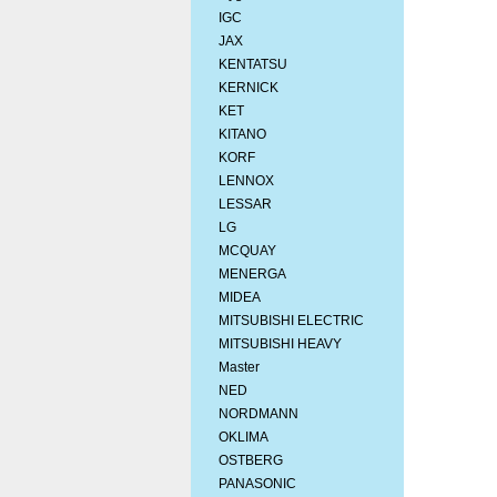
IGC
JAX
KENTATSU
KERNICK
KET
KITANO
KORF
LENNOX
LESSAR
LG
MCQUAY
MENERGA
MIDEA
MITSUBISHI ELEСTRIC
MITSUBISHI HEAVY
Master
NED
NORDMANN
OKLIMA
OSTBERG
PANASONIC