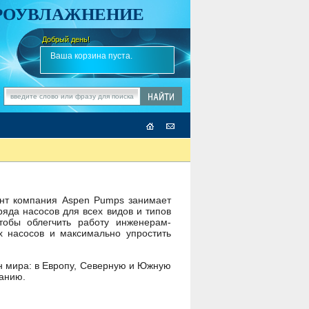
АРОУВЛАЖНЕНИЕ
Добрый день!
-
Ваша корзина пуста.
ент компания Aspen Pumps занимает
яда насосов для всех видов и типов
тобы облегчить работу инженерам-
 насосов и максимально упростить
н мира: в Европу, Северную и Южную
еанию.