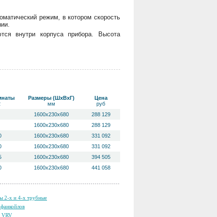
томатический режим, в котором скорость
ии.
тся внутри корпуса прибора. Высота
мнаты
Размеры (ШхВхГ)
Цена
2
мм
руб
1600х230х680
288 129
1600х230х680
288 129
0
1600х230х680
331 092
0
1600х230х680
331 092
5
1600х230х680
394 505
0
1600х230х680
441 058
ы 2-х и 4-х трубные
фанкойлов
ы VRV