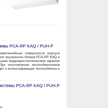
темы PCA-RP KAQ / PUH-P
иволинейные поверхности корпуса
лект внутренних блоков PCA-RP KAQ и
льшим жидкокристаллическим экраном
При изготовлении теплообменников
дет к интенсификации теплообмена и
системы PCA-RP KAQ / PUH-P
а.