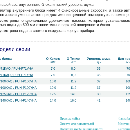
льшой вес внутреннего блока и низкий уровень шума.
илятор внутреннего блока имеет 4 фиксированные скорости, а также ав
матически уменьшается при достижении целевой температуры в помещен
усмотрены опциональные дренажные насосы, которые устанавливаю
ема воды до 600 мм относительно верхней поверхности блока.
усмотрена подача свежего воздуха в корпус прибора.
одели серии
ь блока
Q Холод
Q Тепло
Уровень ш­ума
Для ко
кВт
кВт
дБ
м
71KAQ / PUH-P71VHA
7,0
8,0
35
70
71KAQ / PUH-P71YHA
7,0
8,0
35
70
100KAQ / PUH-P100VHA
10,0
11,2
37
10
100KAQ / PUH-P100YHA
10,0
11,2
37
10
125KAQ / PUH-P125YHA
12,5
14,0
39
12
140KAQ / PUH-P140YHA
14,0
16,0
41
14
Правила сайта
Фанкойл
Оферта для покупателей
Монтаж 
Политика конфиденциальности
Систем