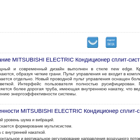
ание MITSUBISHI ELECTRIC Кондиционер сплит-сис
щный и современный дизайн выполнен в стиле new edge. Кр
каются, образуя четкие грани. Пульт управления не входит в комп
вается отдельно. Новый проводной пульт управления оснащен бо
веткой. Интерфейс пользователя полностью русифицирован. 
яется более дорогая труба, имеющая внутреннюю накатку, что ве
ению энергоэффективности системы.
енности MITSUBISHI ELECTRIC Кондиционер сплит-
ий уровень шума и вибраций.
скается формирование мультисистем.
 с внутренней накаткой.
зонтальное и вертикальное регулирование направления воздушного поток