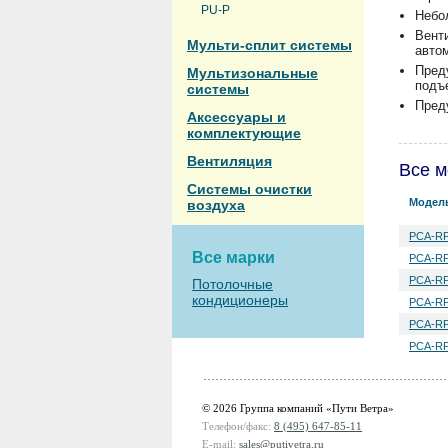
PU-P
Небо
Вент
Мульти-сплит системы
авто
Пред
Мультизональные
подъ
системы
Пред
Аксессуары и
комплектующие
Вентиляция
Все м
Системы очистки
Модел
воздуха
PCA-RP
Все марки
PCA-RP
PCA-RP
Потолочные
кондиционеры
PCA-RP
PCA-RP
PCA-RP
© 2026 Группа компаний «Пути Ветра»
Телефон/факс:
8 (495) 647-85-11
E-mail:
sales@putivetra.ru