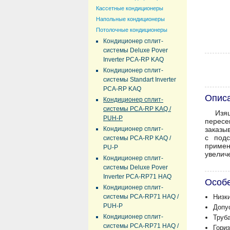
Кассетные кондиционеры
Напольные кондиционеры
Потолочные кондиционеры
Кондиционер сплит-
системы Deluxe Pover
Inverter PCA-RP KAQ
Кондиционер сплит-
системы Standart Inverter
PCA-RP KAQ
Опис
Кондиционер сплит-
системы PCA-RP KAQ /
Изя
PUH-P
пересе
Кондиционер сплит-
заказы
с подс
системы PCA-RP KAQ /
примен
PU-P
увелич
Кондиционер сплит-
системы Deluxe Pover
Inverter PCA-RP71 HAQ
Особ
Кондиционер сплит-
системы PCA-RP71 HAQ /
Низк
PUH-P
Допу
Кондиционер сплит-
Труба
системы PCA-RP71 HAQ /
Гори