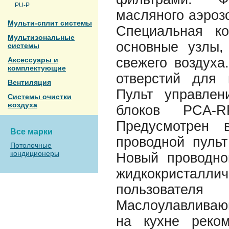
PU-P
масляного аэрозо
Мульти-сплит системы
Специальная ко
Мультизональные
основные узлы,
системы
свежего воздуха
Аксессуары и
комплектующие
отверстий для 
Вентиляция
Пульт управлен
Системы очистки
воздуха
блоков PCA-R
Предусмотрен 
Все марки
проводной пульт
Потолочные
кондиционеры
Новый проводно
жидкокристаллич
пользовате
Маслоулавливаю
на кухне реко