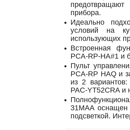
предотвращают 
прибора.
Идеально подх
условий на к
использующих пр
Встроенная фун
PCA-RP-HA#1 и б
Пульт управлени
PCA-RP HAQ и за
из 2 вариантов
PAC-YT52CRA и н
Полнофункциона
31MAA оснащен 
подсветкой. Инт