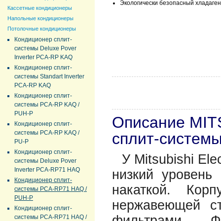
Экологически безопасный хладаген
Кассетные кондиционеры
Напольные кондиционеры
Потолочные кондиционеры
Кондиционер сплит-
системы Deluxe Pover
Inverter PCA-RP KAQ
Кондиционер сплит-
системы Standart Inverter
PCA-RP KAQ
Кондиционер сплит-
системы PCA-RP KAQ /
PUH-P
Описание MIT
Кондиционер сплит-
системы PCA-RP KAQ /
сплит-систем
PU-P
Кондиционер сплит-
У Mitsubishi E
системы Deluxe Pover
Inverter PCA-RP71 HAQ
низкий уровень
Кондиционер сплит-
накаткой. Кор
системы PCA-RP71 HAQ /
PUH-P
нержавеющей с
Кондиционер сплит-
фильтрами. Ф
системы PCA-RP71 HAQ /