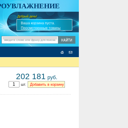
АРОУВЛАЖНЕНИЕ
Добрый день!
-
✎
Ваша корзина пуста.
Просмотренные товары
202 181
.
руб
шт.