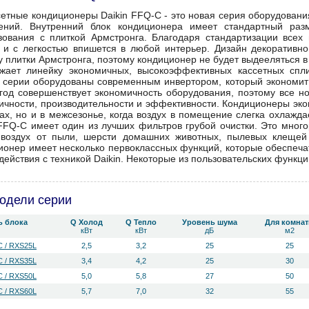
сетные кондиционеры Daikin FFQ-C - это новая серия оборудовани
ний. Внутренний блок кондиционера имеет стандартный раз
зования с плиткой Армстронга. Благодаря стандартизации всех
 и с легкостью впишется в любой интерьер. Дизайн декоративн
у плитки Армстронга, поэтому кондиционер не будет выдееляться 
жает линейку экономичных, высокоэффективных кассетных спли
 серии оборудованы современным инвертором, который экономит 
 год совершенствует экономичность оборудования, поэтому все н
ичности, производительности и эффективности. Кондиционеры эко
ках, но и в межсезонье, когда воздух в помещение слегка охлажд
 FFQ-C имеет один из лучших фильтров грубой очистки. Это мно
 воздух от пыли, шерсти домашних животных, пылевых клещей 
ионер имеет несколько первоклассных функций, которые обеспеча
действия с техникой Daikin. Некоторые из пользовательских функци
одели серии
ь блока
Q Холод
Q Тепло
Уровень ш­ума
Для комна
кВт
кВт
дБ
м2
 / RXS25L
2,5
3,2
25
25
 / RXS35L
3,4
4,2
25
30
 / RXS50L
5,0
5,8
27
50
 / RXS60L
5,7
7,0
32
55