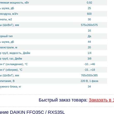
ляемая мощность, кВт
0,92
 ш­ума, дБ
25
воздуха, м3/ч
600
мнаты, м2
30
ы (ШхВхГ), мм
575х260х575
16
орный тип
Да
 ш­ума, дБ
44
магистрали, м
20
р труб, жидкость, Дюйм
1/4
 труб, газ, Дюйм
3/8
н t° (охлаждение), °С
-10...+46
н t° (обогрев), °С
-15...+18
ы (ШхВхГ), мм
765х550х385
опитание, В
220 В, 1 фаза
ужного блока, кг
34
Быстрый заказ товара:
Заказать в 
ание DAIKIN FFQ35C / RXS35L