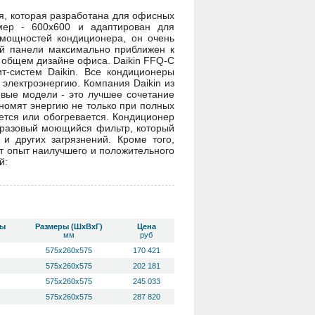
я, которая разработана для офисных
мер - 600x600 и адаптирован для
 мощностей кондиционера, он очень
ой панели максимально приближен к
в общем дизайне офиса. Daikin FFQ-C
т-систем Daikin. Все кондиционеры
электроэнергию. Компания Daikin из
овые модели - это лучшее сочетание
номят энергию не только при полных
ается или обогревается. Кондиционер
горазовый моющийся фильтр, который
и других загрязнений. Кроме того,
т опыт наилучшего и положительного
й:
ты
Размеры (ШхВхГ)
Цена
мм
руб
575х260х575
170 421
575х260х575
202 181
575х260х575
245 033
575х260х575
287 820