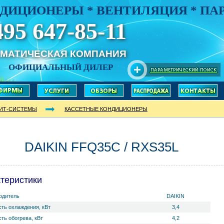
ДИЦИОНЕРЫ * ВЕНТИЛЯЦИЯ * П
495 647-85-11
ИМАТИЧЕСКАЯ КОМПАНИЯ
ОФИЦИАЛЬНЫЙ ДИЛЕР
ИТ-СИСТЕМЫ
КАССЕТНЫЕ КОНДИЦИОНЕРЫ
DAIKIN FFQ35C / RXS35L
теристики
одитель
DAIKIN
ть охлаждения, кВт
3,4
ть обогрева, кВт
4,2