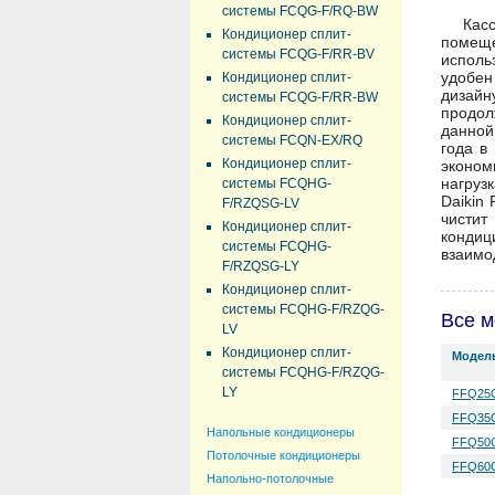
системы FCQG-F/RQ-BW
Кас
Кондиционер сплит-
помеще
системы FCQG-F/RR-BV
исполь
удобен
Кондиционер сплит-
дизайн
системы FCQG-F/RR-BW
продол
Кондиционер сплит-
данной
системы FCQN-EX/RQ
года в
Кондиционер сплит-
эконом
нагруз
системы FCQHG-
Daikin
F/RZQSG-LV
чистит
Кондиционер сплит-
кондиц
системы FCQHG-
взаимо
F/RZQSG-LY
Кондиционер сплит-
системы FCQHG-F/RZQG-
Все м
LV
Кондиционер сплит-
Модел
системы FCQHG-F/RZQG-
LY
FFQ25C
FFQ35C
Напольные кондиционеры
FFQ50C
Потолочные кондиционеры
FFQ60C
Напольно-потолочные