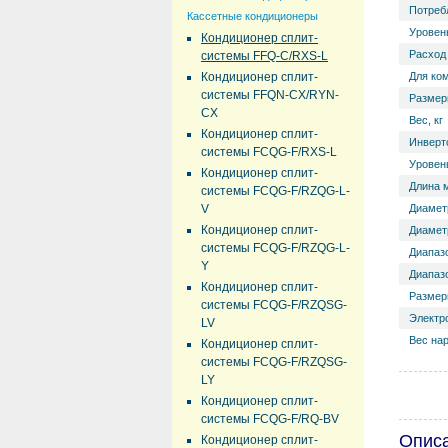
Потреб
Кассетные кондиционеры
Уровень
Кондиционер сплит-
Расход 
системы FFQ-C/RXS-L
Кондиционер сплит-
Для ко
системы FFQN-CX/RYN-
Размер
CX
Вес, кг
Кондиционер сплит-
Инверт
системы FCQG-F/RXS-L
Уровень
Кондиционер сплит-
Длина 
системы FCQG-F/RZQG-L-
V
Диамет
Кондиционер сплит-
Диаметр
системы FCQG-F/RZQG-L-
Диапазо
Y
Диапазо
Кондиционер сплит-
Размер
системы FCQG-F/RZQSG-
Электр
LV
Вес нар
Кондиционер сплит-
системы FCQG-F/RZQSG-
LY
Кондиционер сплит-
системы FCQG-F/RQ-BV
Опис
Кондиционер сплит-