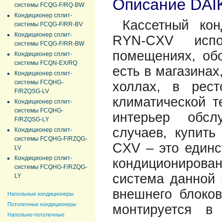
Описание DAI
системы FCQG-F/RQ-BW
Кондиционер сплит-
Кассетный ко
системы FCQG-F/RR-BV
Кондиционер сплит-
RYN-CXV испо
системы FCQG-F/RR-BW
помещениях, об
Кондиционер сплит-
системы FCQN-EX/RQ
есть в магазинах
Кондиционер сплит-
системы FCQHG-
холлах, в рес
F/RZQSG-LV
климатической т
Кондиционер сплит-
системы FCQHG-
интерьер обсл
F/RZQSG-LY
случаев, купит
Кондиционер сплит-
системы FCQHG-F/RZQG-
CXV – это един
LV
Кондиционер сплит-
кондиционирова
системы FCQHG-F/RZQG-
система данной 
LY
внешнего блоков
Напольные кондиционеры
Потолочные кондиционеры
монтируется в
Напольно-потолочные