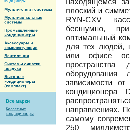
находящемся за
кондиционеры
плоский и симме
Мульти-сплит системы
Мультизональные
RYN-CXV касс
системы
бесшумно, пр
Промышленные
кондиционеры
оптимальный ком
Аксессуары и
для тех людей, 
комплектующие
или офисе ост
Вентиляция
пространства
Системы очистки
воздуха
оборудования 
Бытовые
зависимости от
кондиционеры
(комплект)
кондиционера 
распространя
Все марки
направлениях. П
Кассетные
кондиционеры
самому современ
250 миллимет