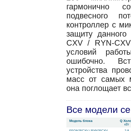
гармонично с
подвесного по
контроллер с ми
защиту данного 
CXV / RYN-CXV 
условий работ
ошибочно. Вс
устройства про
масс от самых 
она поглощает вс
Все модели с
Модель блока
Q Хол
кВт
FFQN25CXV / RYN25CXV
2,8