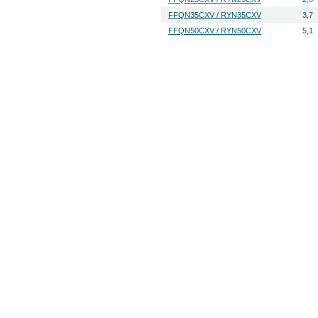
FFQN35CXV / RYN35CXV
3,7
FFQN50CXV / RYN50CXV
5,1