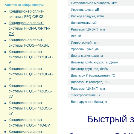
Потребляемая мощность, кВт
Кассетные кондиционеры
Уровень ш­ума, дБ
Кондиционер сплит-
Расход воздуха, м3/ч
системы FFQ-C/RXS-L
Кондиционер сплит-
Для комнаты, м2
системы FFQN-CX/RYN-
Размеры (ШхВхГ), мм
CX
Вес, кг
Кондиционер сплит-
Инверторный тип
системы FCQG-F/RXS-L
Уровень ш­ума, дБ
Кондиционер сплит-
Длина магистрали, м
системы FCQG-F/RZQG-L-
V
Диаметр труб, жидкость, Дюйм
Кондиционер сплит-
Диаметр труб, газ, Дюйм
системы FCQG-F/RZQG-L-
Диапазон t° (охлаждение), °С
Y
Диапазон t° (обогрев), °С
Кондиционер сплит-
Размеры (ШхВхГ), мм
системы FCQG-F/RZQSG-
Электропитание, В
LV
Вес наружного блока, кг
Кондиционер сплит-
системы FCQG-F/RZQSG-
LY
Быстрый з
Кондиционер сплит-
системы FCQG-F/RQ-BV
Кондиционер сплит-