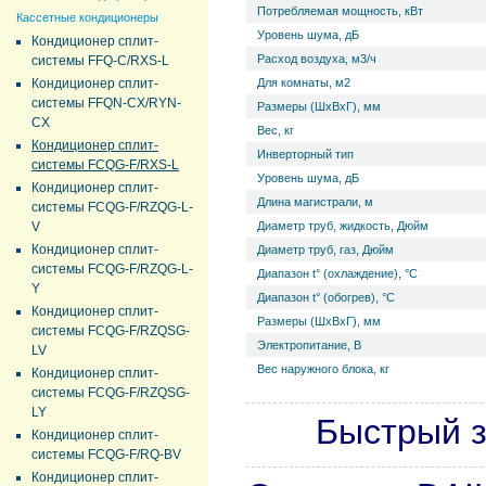
Потребляемая мощность, кВт
Кассетные кондиционеры
Уровень ш­ума, дБ
Кондиционер сплит-
Расход воздуха, м3/ч
системы FFQ-C/RXS-L
Кондиционер сплит-
Для комнаты, м2
системы FFQN-CX/RYN-
Размеры (ШхВхГ), мм
CX
Вес, кг
Кондиционер сплит-
Инверторный тип
системы FCQG-F/RXS-L
Уровень ш­ума, дБ
Кондиционер сплит-
Длина магистрали, м
системы FCQG-F/RZQG-L-
V
Диаметр труб, жидкость, Дюйм
Кондиционер сплит-
Диаметр труб, газ, Дюйм
системы FCQG-F/RZQG-L-
Диапазон t° (охлаждение), °С
Y
Диапазон t° (обогрев), °С
Кондиционер сплит-
Размеры (ШхВхГ), мм
системы FCQG-F/RZQSG-
Электропитание, В
LV
Вес наружного блока, кг
Кондиционер сплит-
системы FCQG-F/RZQSG-
LY
Быстрый з
Кондиционер сплит-
системы FCQG-F/RQ-BV
Кондиционер сплит-