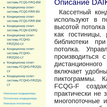
Описание DAI
системы FCQG-F/RQ-BW
Кондиционер сплит-
Кассетный кон
системы FCQG-F/RR-BV
Кондиционер сплит-
используют в 
системы FCQG-F/RR-BW
высотой потолка
Кондиционер сплит-
системы FCQN-EX/RQ
как гостиницы, 
Кондиционер сплит-
системы FCQHG-
библиотеки пр
F/RZQSG-LV
потолка. Упра
Кондиционер сплит-
системы FCQHG-
производиться с
F/RZQSG-LY
дистанционног
Кондиционер сплит-
системы FCQHG-F/RZQG-
включает удобны
LV
Кондиционер сплит-
пиктограммы. К
системы FCQHG-F/RZQG-
FCQG-F создаю
LY
практически не 
Напольные кондиционеры
Потолочные кондиционеры
многопоточные и
Напольно-потолочные