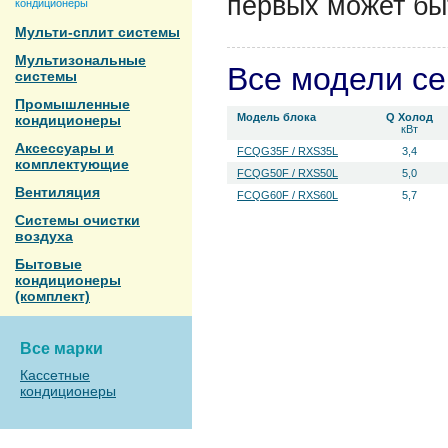
первых может быт
кондиционеры
Мульти-сплит системы
Мультизональные
Все модели с
системы
Промышленные
Модель блока
Q Холод
кондиционеры
кВт
Аксессуары и
FCQG35F / RXS35L
3,4
комплектующие
FCQG50F / RXS50L
5,0
Вентиляция
FCQG60F / RXS60L
5,7
Системы очистки
воздуха
Бытовые
кондиционеры
(комплект)
Все марки
Кассетные
кондиционеры