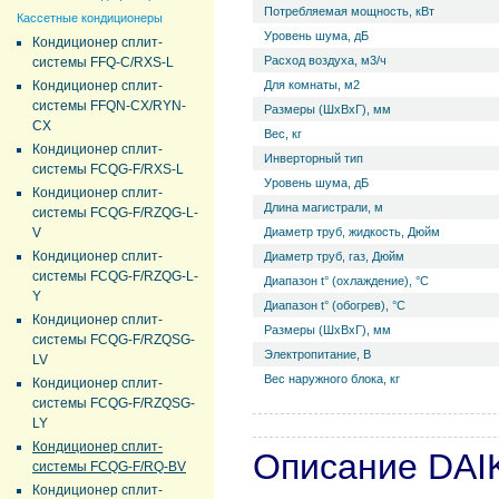
Потребляемая мощность, кВт
Кассетные кондиционеры
Уровень ш­ума, дБ
Кондиционер сплит-
Расход воздуха, м3/ч
системы FFQ-C/RXS-L
Кондиционер сплит-
Для комнаты, м2
системы FFQN-CX/RYN-
Размеры (ШхВхГ), мм
CX
Вес, кг
Кондиционер сплит-
Инверторный тип
системы FCQG-F/RXS-L
Уровень ш­ума, дБ
Кондиционер сплит-
Длина магистрали, м
системы FCQG-F/RZQG-L-
V
Диаметр труб, жидкость, Дюйм
Кондиционер сплит-
Диаметр труб, газ, Дюйм
системы FCQG-F/RZQG-L-
Диапазон t° (охлаждение), °С
Y
Диапазон t° (обогрев), °С
Кондиционер сплит-
Размеры (ШхВхГ), мм
системы FCQG-F/RZQSG-
Электропитание, В
LV
Вес наружного блока, кг
Кондиционер сплит-
системы FCQG-F/RZQSG-
LY
Кондиционер сплит-
Описание DAI
системы FCQG-F/RQ-BV
Кондиционер сплит-