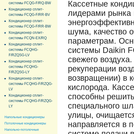
Кассетные конди
системы FCQG-F/RQ-BW
Кондиционер сплит-
лидерами рынка 
системы FCQG-F/RR-BV
энергоэффективно
Кондиционер сплит-
системы FCQG-F/RR-BW
шума, качество о
Кондиционер сплит-
системы FCQN-EX/RQ
параметрам. Осн
Кондиционер сплит-
системы Daikin 
системы FCQHG-
F/RZQSG-LV
свежего воздуха.
Кондиционер сплит-
рекуперации воз
системы FCQHG-
F/RZQSG-LY
возвращении) в 
Кондиционер сплит-
системы FCQHG-F/RZQG-
кислорода. Касс
LV
способны решить
Кондиционер сплит-
системы FCQHG-F/RZQG-
специального шла
LY
улицы, очищаетс
Напольные кондиционеры
направляется в 
Потолочные кондиционеры
Напольно-потолочные
системе подачи 