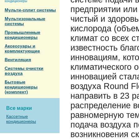
кондиционеры
предприятии или 
Мульти-сплит системы
чистый и здоров
Мультизональные
системы
кислорода (объе
Промышленные
климат со всех 
кондиционеры
известность бла
Аксессуары и
комплектующие
инновациям, кот
Вентиляция
климатического о
Системы очистки
воздуха
инновацией стал
Бытовые
воздуха Round F
кондиционеры
(комплект)
направить в 23 р
распределение в
Все марки
равномерную тем
Кассетные
кондиционеры
подача воздуха 
возникновения ск