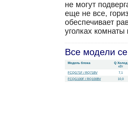
не могут подверг
еще не все, гор
обеспечивает ра
уголках комнаты 
Все модели с
Модель блока
Q Холод
кВт
FCQG71F / RQ71BV
7,1
FCQG100F / RQ100BV
10,0