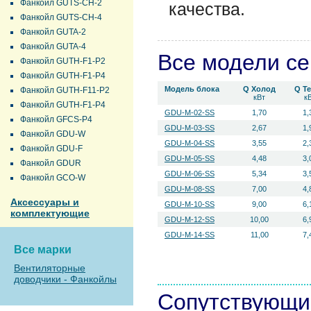
Фанкойл GUTS-CH-2
качества.
Фанкойл GUTS-CH-4
Фанкойл GUTA-2
Фанкойл GUTA-4
Все модели с
Фанкойл GUTH-F1-P2
Фанкойл GUTH-F1-P4
Модель блока
Q Холод
Q Т
Фанкойл GUTH-F11-P2
кВт
к
Фанкойл GUTH-F1-P4
GDU-M-02-SS
1,70
1,
Фанкойл GFCS-P4
GDU-M-03-SS
2,67
1,
Фанкойл GDU-W
GDU-M-04-SS
3,55
2,
Фанкойл GDU-F
GDU-M-05-SS
4,48
3,
Фанкойл GDUR
GDU-M-06-SS
5,34
3,
Фанкойл GCO-W
GDU-M-08-SS
7,00
4,
Аксессуары и
GDU-M-10-SS
9,00
6,
комплектующие
GDU-M-12-SS
10,00
6,
GDU-M-14-SS
11,00
7,
Все марки
Вентиляторные
доводчики - Фанкойлы
Сопутствующи