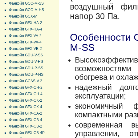
Фанкойл GCO-M-SS
воздушный фил
Фанкойл GCO-M-HS
напор 30 Па.
Фанкойл GCX-M
Фанкойл GFX-HA-2
Фанкойл GFX-HA-4
Особенности 
Фанкойл GFX-VA-2
Фанкойл GFX-VA-4
M-SS
Фанкойл GFX-VB-2
Фанкойл GDU-V-SS
Высокоэффек
Фанкойл GDU-V-HS
возможностями
Фанкойл GDU-P-SS
Фанкойл GDU-P-HS
обогрева и охла
Фанкойл GCAS-V-2
надежный долг
Фанкойл GFX-CH-2
Фанкойл GFX-CH-4
эксплуатации;
Фанкойл GFX-CK-2
экономичный 
Фанкойл GFX-CK-4
компактными раз
Фанкойл GFX-CA-2
Фанкойл GFX-CB-4
современная вы
Фанкойл GFX-CB-2
управлении, о
Фанкойл GFX-CB-4P