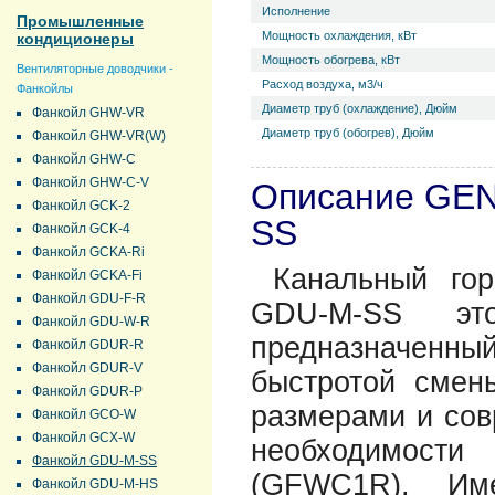
Исполнение
Промышленные
Мощность охлаждения, кВт
кондиционеры
Мощность обогрева, кВт
Вентиляторные доводчики -
Расход воздуха, м3/ч
Фанкойлы
Диаметр труб (охлаждение), Дюйм
Фанкойл GHW-VR
Диаметр труб (обогрев), Дюйм
Фанкойл GHW-VR(W)
Фанкойл GHW-C
Фанкойл GHW-C-V
Описание GE
Фанкойл GCK-2
SS
Фанкойл GCK-4
Фанкойл GCKA-Ri
Канальный гор
Фанкойл GCKA-Fi
Фанкойл GDU-F-R
GDU-M-SS это 
Фанкойл GDU-W-R
предназначенный
Фанкойл GDUR-R
Фанкойл GDUR-V
быстротой смен
Фанкойл GDUR-P
размерами и сов
Фанкойл GCO-W
Фанкойл GCX-W
необходимости
Фанкойл GDU-M-SS
(GFWC1R). Им
Фанкойл GDU-M-HS