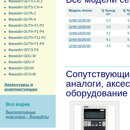
Фанкойл GUTS-CH-2
Фанкойл GUTS-CH-4
Модель блока
Q Холод
Q Т
Фанкойл GUTA-2
кВт
к
Фанкойл GUTA-4
GHW-02VR(W)
2,2
3
Фанкойл GUTH-F1-P2
GHW-03VR(W)
2,6
3
Фанкойл GUTH-F1-P4
GHW-04VR(W)
3,1
4
Фанкойл GUTH-F11-P2
GHW-05VR(W)
4,1
5
Фанкойл GUTH-F1-P4
GHW-06VR(W)
4,5
6
Фанкойл GFCS-P4
Фанкойл GDU-W
Фанкойл GDU-F
Фанкойл GDUR
Сопутствующи
Фанкойл GCO-W
аналоги, аксе
Аксессуары и
комплектующие
оборудование
Все марки
Вентиляторные
доводчики - Фанкойлы