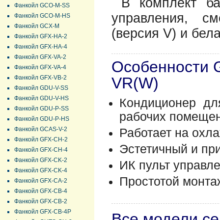
В комплект ба
Фанкойл GCO-M-SS
управления, с
Фанкойл GCO-M-HS
Фанкойл GCX-M
(версия V) и бел
Фанкойл GFX-HA-2
Фанкойл GFX-HA-4
Фанкойл GFX-VA-2
Особенности
Фанкойл GFX-VA-4
Фанкойл GFX-VB-2
VR(W)
Фанкойл GDU-V-SS
Фанкойл GDU-V-HS
Кондиционер дл
Фанкойл GDU-P-SS
рабочих помещен
Фанкойл GDU-P-HS
Фанкойл GCAS-V-2
Работает на охла
Фанкойл GFX-CH-2
Эстетичный и пр
Фанкойл GFX-CH-4
Фанкойл GFX-CK-2
ИК пульт управле
Фанкойл GFX-CK-4
Простотой монта
Фанкойл GFX-CA-2
Фанкойл GFX-CB-4
Фанкойл GFX-CB-2
Фанкойл GFX-CB-4P
Все модели с