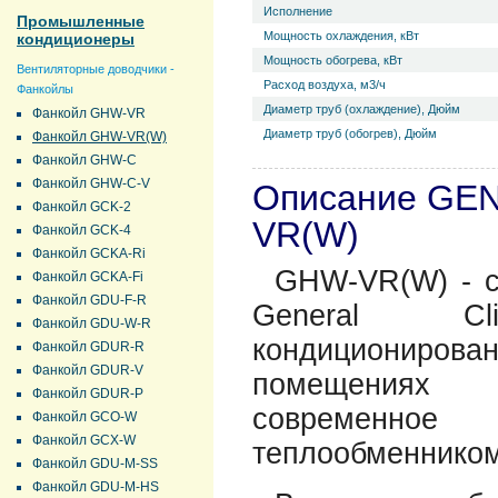
Исполнение
Промышленные
Мощность охлаждения, кВт
кондиционеры
Мощность обогрева, кВт
Вентиляторные доводчики -
Расход воздуха, м3/ч
Фанкойлы
Диаметр труб (охлаждение), Дюйм
Фанкойл GHW-VR
Диаметр труб (обогрев), Дюйм
Фанкойл GHW-VR(W)
Фанкойл GHW-C
Фанкойл GHW-C-V
Описание GE
Фанкойл GCK-2
VR(W)
Фанкойл GCK-4
Фанкойл GCKA-Ri
GHW-VR(W) - с
Фанкойл GCKA-Fi
Фанкойл GDU-F-R
General Cl
Фанкойл GDU-W-R
кондиционирован
Фанкойл GDUR-R
Фанкойл GDUR-V
помещениях 
Фанкойл GDUR-P
современное
Фанкойл GCO-W
Фанкойл GCX-W
теплообменником
Фанкойл GDU-M-SS
Фанкойл GDU-M-HS