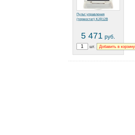
Пульт управления
(термостат) KJR12B
5 471
.
руб
шт.