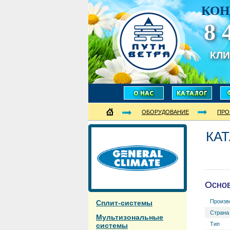
КОН
8 
КЛ
ОБОРУДОВАНИЕ
ПРО
КАТ
Осно
Произв
Сплит-системы
Страна
Мультизональные
Тип
системы