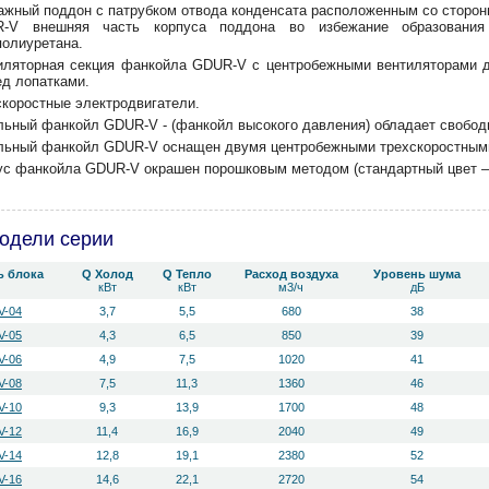
ажный поддон с патрубком отвода конденсата расположенным со сторо
-V внешняя часть корпуса поддона во избежание образования
полиуретана.
иляторная секция фанкойла GDUR-V с центробежными вентиляторами д
ед лопатками.
скоростные электродвигатели.
льный фанкойл GDUR-V - (фанкойл высокого давления) обладает свободн
льный фанкойл GDUR-V оснащен двумя центробежными трехскоростными
ус фанкойла GDUR-V окрашен порошковым методом (стандартный цвет 
одели серии
ь блока
Q Холод
Q Тепло
Расход воздуха
Уровень ш­ума
кВт
кВт
м3/ч
дБ
V-04
3,7
5,5
680
38
V-05
4,3
6,5
850
39
V-06
4,9
7,5
1020
41
V-08
7,5
11,3
1360
46
V-10
9,3
13,9
1700
48
V-12
11,4
16,9
2040
49
V-14
12,8
19,1
2380
52
V-16
14,6
22,1
2720
54