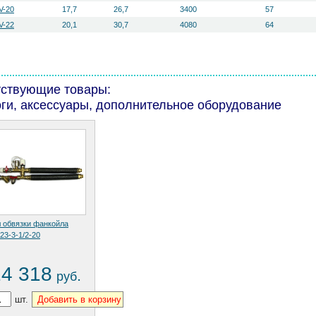
V-20
17,7
26,7
3400
57
V-22
20,1
30,7
4080
64
тствующие товары:
ги, аксессуары, дополнительное оборудование
л обвязки фанкойла
23-3-1/2-20
14 318
.
руб
шт.