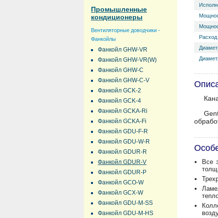
Исполн
Промышленные
Мощнос
кондиционеры
Мощнос
Вентиляторные доводчики -
Расход 
Фанкойлы
Диамет
Фанкойл GHW-VR
Диаметр
Фанкойл GHW-VR(W)
Фанкойл GHW-C
Фанкойл GHW-C-V
Опис
Фанкойл GCK-2
Кан
Фанкойл GCK-4
Фанкойл GCKA-Ri
Gen
обрабо
Фанкойл GCKA-Fi
Фанкойл GDU-F-R
Фанкойл GDU-W-R
Особ
Фанкойл GDUR-R
Все 
Фанкойл GDUR-V
толщи
Фанкойл GDUR-P
Трех
Фанкойл GCO-W
Ламе
Фанкойл GCX-W
тепл
Фанкойл GDU-M-SS
Колл
возд
Фанкойл GDU-M-HS