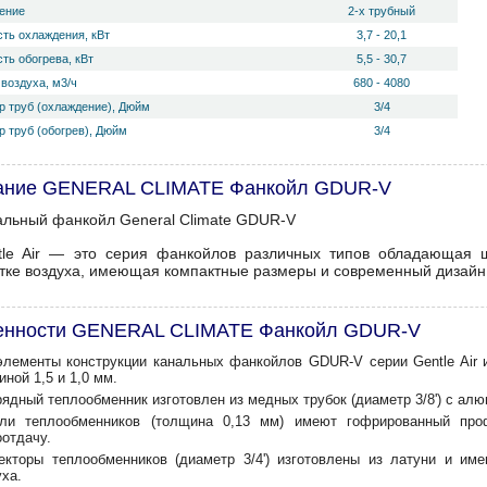
ение
2-х трубный
ть охлаждения, кВт
3,7 - 20,1
ть обогрева, кВт
5,5 - 30,7
воздуха, м3/ч
680 - 4080
р труб (охлаждение), Дюйм
3/4
 труб (обогрев), Дюйм
3/4
ание GENERAL CLIMATE Фанкойл GDUR-V
альный фанкойл General Climate GDUR-V
tle Air — это серия фанкойлов различных типов обладающая 
тке воздуха, имеющая компактные размеры и современный дизайн
енности GENERAL CLIMATE Фанкойл GDUR-V
элементы конструкции канальных фанкойлов GDUR-V серии Gentle Air 
ной 1,5 и 1,0 мм.
рядный теплообменник изготовлен из медных трубок (диаметр 3/8') с ал
ли теплообменников (толщина 0,13 мм) имеют гофрированный про
оотдачу.
екторы теплообменников (диаметр 3/4') изготовлены из латуни и и
уха.