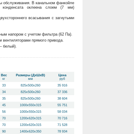
ны обслуживания. В канальном фанкойле
 конденсата оклеена слоем (7 мм)
вухстороннего всасывания с загнутыми
ым напором с учетом фильтра (62 Па).
 вентиляторами прямого привода.
— белый).
Вес
Размеры (ДхШхВ)
Цена
кг
мм
руб
33
825x500x260
35 916
34
825x500x260
37 336
35
825x500x260
38 604
45
1000x550x315
55 751
56
1000x550x315
58 034
70
1200x620x315
70 716
70
1200x620x315
71 528
90
1400x620x350
78 934