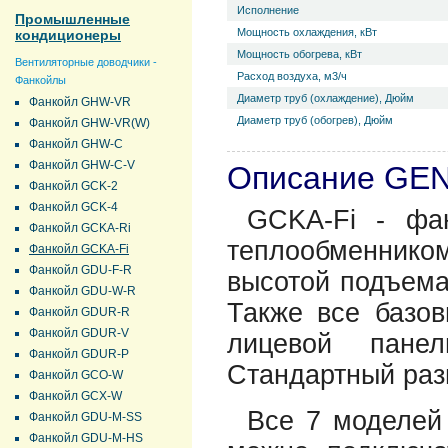
Исполнение
Промышленные
Мощность охлаждения, кВт
кондиционеры
Мощность обогрева, кВт
Вентиляторные доводчики -
Расход воздуха, м3/ч
Фанкойлы
Диаметр труб (охлаждение), Дюйм
Фанкойл GHW-VR
Диаметр труб (обогрев), Дюйм
Фанкойл GHW-VR(W)
Фанкойл GHW-C
Фанкойл GHW-C-V
Описание GEN
Фанкойл GCK-2
Фанкойл GCK-4
GCKA-Fi - фан
Фанкойл GCKA-Ri
теплообменником
Фанкойл GCKA-Fi
Фанкойл GDU-F-R
высотой подъема
Фанкойл GDU-W-R
Также все базо
Фанкойл GDUR-R
Фанкойл GDUR-V
лицевой пане
Фанкойл GDUR-P
Стандартный раз
Фанкойл GCO-W
Фанкойл GCX-W
Все 7 моделей
Фанкойл GDU-M-SS
Фанкойл GDU-M-HS