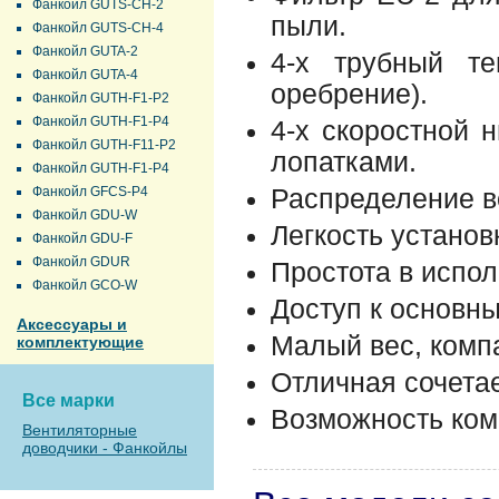
Фанкойл GUTS-CH-2
пыли.
Фанкойл GUTS-CH-4
Фанкойл GUTA-2
4-х трубный те
Фанкойл GUTA-4
оребрение).
Фанкойл GUTH-F1-P2
Фанкойл GUTH-F1-P4
4-х скоростной 
Фанкойл GUTH-F11-P2
лопатками.
Фанкойл GUTH-F1-P4
Фанкойл GFCS-P4
Распределение во
Фанкойл GDU-W
Легкость установ
Фанкойл GDU-F
Фанкойл GDUR
Простота в испол
Фанкойл GCO-W
Доступ к основн
Аксессуары и
Малый вес, комп
комплектующие
Отличная сочета
Все марки
Возможность ком
Вентиляторные
доводчики - Фанкойлы