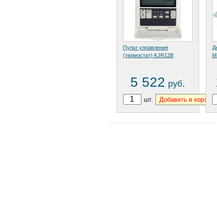
Пульт управления
Д
(термостат) KJR12B
M
5 522
.
руб
шт.