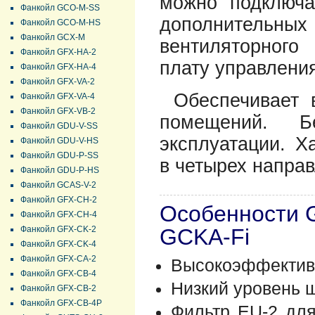
можно подключа
Фанкойл GCO-M-SS
дополнительны
Фанкойл GCO-M-HS
Фанкойл GCX-M
вентиляторного
Фанкойл GFX-HA-2
плату управлени
Фанкойл GFX-HA-4
Фанкойл GFX-VA-2
Обеспечивает 
Фанкойл GFX-VA-4
Фанкойл GFX-VB-2
помещений. 
Фанкойл GDU-V-SS
эксплуатации. Х
Фанкойл GDU-V-HS
Фанкойл GDU-P-SS
в четырех напра
Фанкойл GDU-P-HS
Фанкойл GCAS-V-2
Фанкойл GFX-CH-2
Особенности 
Фанкойл GFX-CH-4
Фанкойл GFX-CK-2
GCKA-Fi
Фанкойл GFX-CK-4
Фанкойл GFX-CA-2
Высокоэффектив
Фанкойл GFX-CB-4
Низкий уровень 
Фанкойл GFX-CB-2
Фанкойл GFX-CB-4P
Фильтр EU-2 для