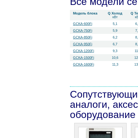
Все модели с
Модель блока
Q Холод
Q Т
кВт
к
GCKA-600Fi
5,1
6
GCKA-750Fi
5,9
7
GCKA-850Fi
6,2
8
GCKA-950Fi
6,7
8
GCKA-1200Fi
9,3
11
GCKA-1500Fi
10,6
12
GCKA-1600Fi
11,3
13
Сопутствующи
аналоги, аксе
оборудование