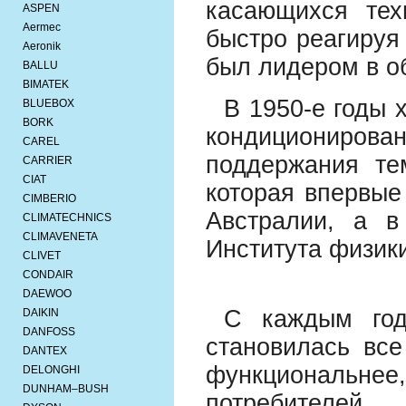
касающихся тех
ASPEN
Aermec
быстро реагируя 
Aeronik
был лидером в о
BALLU
BIMATEK
В 1950-е годы 
BLUEBOX
BORK
кондициониров
CAREL
поддержания тем
CARRIER
CIAT
которая впервые
CIMBERIO
Австралии, а в
CLIMATECHNICS
CLIMAVENETA
Института физики
CLIVET
CONDAIR
DAEWOO
С каждым годо
DAIKIN
DANFOSS
становилась все
DANTEX
функциональне
DELONGHI
DUNHAM–BUSH
потребителей.