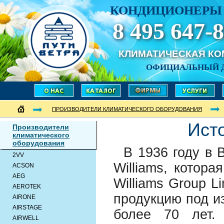
КОНДИЦИОНЕРЫ 
8 495 647-8
КЛИМАТИЧЕСКАЯ К
ОФИЦИАЛЬНЫЙ 
ПРОИЗВОДИТЕЛИ КЛИМАТИЧЕСКОГО ОБОРУДОВАНИЯ
Ист
Производители
климатического
оборудования
В 1936 году в 
2VV
Williams, котора
ACSON
AEG
Williams Group L
AEROTEK
продукцию под и
AIRONE
AIRSTAGE
более 70 лет.
AIRWELL