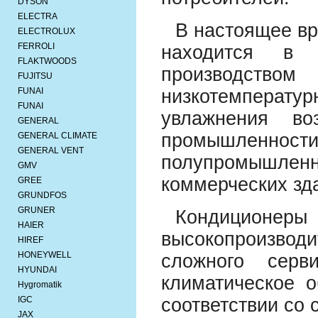
DYSON
ELECTRA
В настоящее вр
ELECTROLUX
FERROLI
находится в 
FLAKTWOODS
производство
FUJITSU
FUNAI
низкотемператур
FUNAI
увлажнения во
GENERAL
промышленност
GENERAL CLIMATE
GENERAL VENT
полупромышле
GMV
коммерческих зд
GREE
GRUNDFOS
GRUNER
Кондицион
HAIER
высокопроизводи
HIREF
HONEYWELL
сложного серв
HYUNDAI
климатическое 
Hygromatik
IGC
соответствии со 
JAX