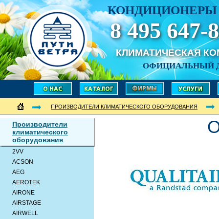
КОНДИЦИОНЕРЫ 
8 495 647-8
КЛИМАТИЧЕСКАЯ К
ОФИЦИАЛЬНЫЙ 
ПРОИЗВОДИТЕЛИ КЛИМАТИЧЕСКОГО ОБОРУДОВАНИЯ
О
Производители
климатического
оборудования
2VV
ACSON
AEG
AEROTEK
AIRONE
AIRSTAGE
AIRWELL