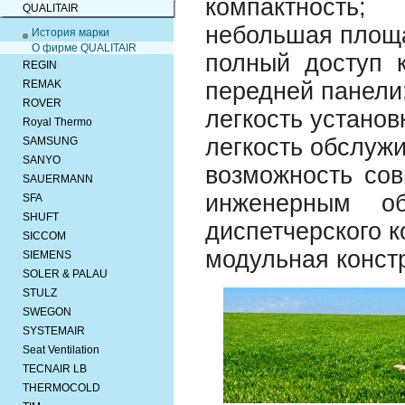
компактность;
QUALITAIR
небольшая площа
История марки
О фирме QUALITAIR
полный доступ 
REGIN
REMAK
передней панели
ROVER
легкость установ
Royal Thermo
легкость обслуж
SAMSUNG
SANYO
возможность сов
SAUERMANN
инженерным об
SFA
SHUFT
диспетчерского к
SICCOM
модульная конст
SIEMENS
SOLER & PALAU
STULZ
SWEGON
SYSTEMAIR
Seat Ventilation
TECNAIR LB
THERMOCOLD