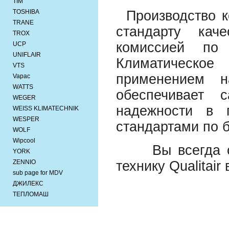
TIM
TOSHIBA
Производство к
TRANE
стандарту кач
TROX
комиссией по
UCP
UNIFLAIR
Климатическое
VTS
применением н
Vapac
WATTS
обеспечивает 
WEGER
надежности в 
WEISS KLIMATECHNIK
WESPER
стандартами по 
WOLF
Wipcool
Вы всегда см
YORK
ZENNIO
технику Qualitair
sub page for MDV
ДЖИЛЕКС
ТЕПЛОМАШ