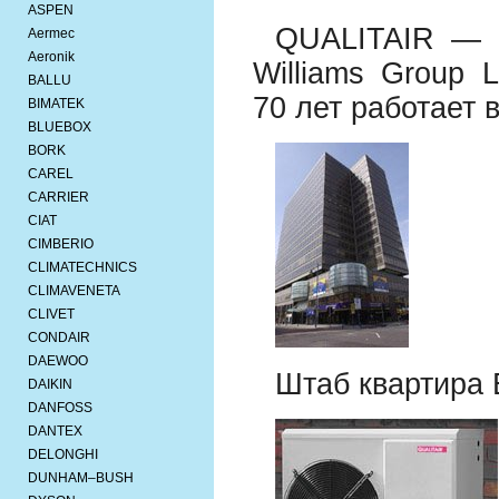
ASPEN
QUALITAIR — б
Aermec
Aeronik
Williams Group L
BALLU
70 лет работает 
BIMATEK
BLUEBOX
BORK
CAREL
CARRIER
CIAT
CIMBERIO
CLIMATECHNICS
CLIMAVENETA
CLIVET
CONDAIR
DAEWOO
Штаб квартира E
DAIKIN
DANFOSS
DANTEX
DELONGHI
DUNHAM–BUSH