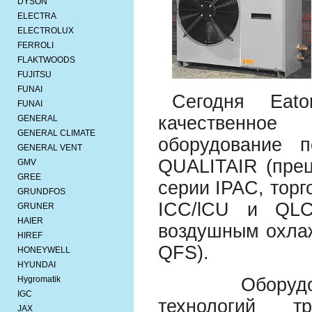
DYSON
ELECTRA
ELECTROLUX
FERROLI
FLAKTWOODS
FUJITSU
FUNAI
Сегодня Eato
FUNAI
качественное 
GENERAL
GENERAL CLIMATE
оборудование 
GENERAL VENT
QUALITAIR (пре
GMV
GREE
серии IPAC, тор
GRUNDFOS
ICC/lCU и QLC
GRUNER
HAIER
воздушным охла
HIREF
QFS).
HONEYWELL
HYUNDAI
Hygromatik
Оборудован
IGC
технологий т
JAX