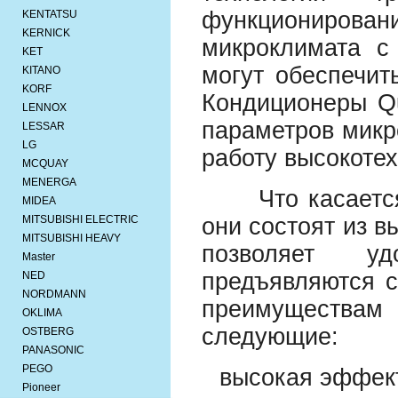
функциониро
KENTATSU
KERNICK
микроклимата с
KET
могут обеспечит
KITANO
KORF
Кондиционеры Qu
LENNOX
параметров микр
LESSAR
LG
работу высокоте
MCQUAY
MENERGA
Что касается 
MIDEA
MITSUBISHI ELEСTRIC
они состоят из в
MITSUBISHI HEAVY
позволяет уд
Master
предъявляются 
NED
NORDMANN
преимуществам
OKLIMA
следующие:
OSTBERG
PANASONIC
PEGO
высокая эффек
Pioneer