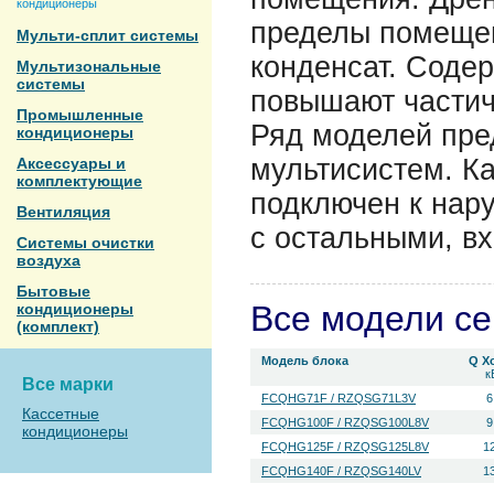
кондиционеры
пределы помеще
Мульти-сплит системы
конденсат. Соде
Мультизональные
системы
повышают частич
Промышленные
Ряд моделей пре
кондиционеры
мультисистем. К
Аксессуары и
комплектующие
подключен к нар
Вентиляция
с остальными, в
Системы очистки
воздуха
Бытовые
Все модели с
кондиционеры
(комплект)
Модель блока
Q Х
к
Все марки
FCQHG71F / RZQSG71L3V
6
Кассетные
FCQHG100F / RZQSG100L8V
9
кондиционеры
FCQHG125F / RZQSG125L8V
1
FCQHG140F / RZQSG140LV
1