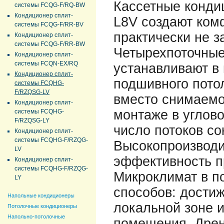
Кассетные конди
системы FCQG-F/RQ-BW
Кондиционер сплит-
L8V создают ком
системы FCQG-F/RR-BV
практически не з
Кондиционер сплит-
системы FCQG-F/RR-BW
Четырехпоточные
Кондиционер сплит-
системы FCQN-EX/RQ
устанавливают в 
Кондиционер сплит-
подшивного пото
системы FCQHG-
F/RZQSG-LV
вместо снимаемо
Кондиционер сплит-
монтаже в углово
системы FCQHG-
F/RZQSG-LY
число потоков со
Кондиционер сплит-
системы FCQHG-F/RZQG-
Высокопроизводи
LV
эффективность пр
Кондиционер сплит-
системы FCQHG-F/RZQG-
Микроклимат в п
LY
способов: дости
Напольные кондиционеры
локальной зоне 
Потолочные кондиционеры
Напольно-потолочные
помещения. Дрен