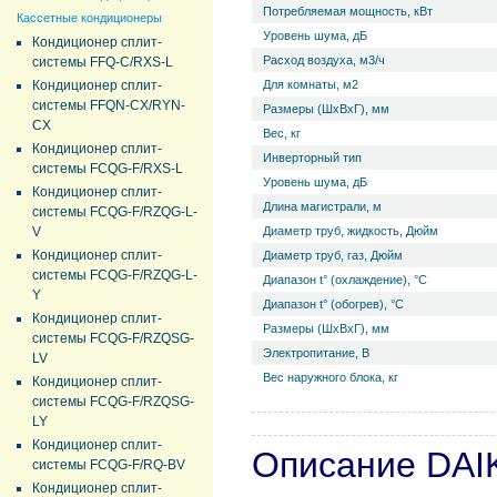
Потребляемая мощность, кВт
Кассетные кондиционеры
Уровень ш­ума, дБ
Кондиционер сплит-
Расход воздуха, м3/ч
системы FFQ-C/RXS-L
Кондиционер сплит-
Для комнаты, м2
системы FFQN-CX/RYN-
Размеры (ШхВхГ), мм
CX
Вес, кг
Кондиционер сплит-
Инверторный тип
системы FCQG-F/RXS-L
Уровень ш­ума, дБ
Кондиционер сплит-
Длина магистрали, м
системы FCQG-F/RZQG-L-
V
Диаметр труб, жидкость, Дюйм
Кондиционер сплит-
Диаметр труб, газ, Дюйм
системы FCQG-F/RZQG-L-
Диапазон t° (охлаждение), °С
Y
Диапазон t° (обогрев), °С
Кондиционер сплит-
Размеры (ШхВхГ), мм
системы FCQG-F/RZQSG-
Электропитание, В
LV
Вес наружного блока, кг
Кондиционер сплит-
системы FCQG-F/RZQSG-
LY
Кондиционер сплит-
Описание DAI
системы FCQG-F/RQ-BV
Кондиционер сплит-