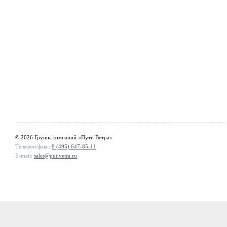
© 2026 Группа компаний «Пути Ветра»
Телефон/факс:
8 (495) 647-85-11
E-mail:
sales@putivetra.ru