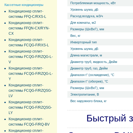
Потребляемая мощность, кВт
Кассетные кондиционеры
Уровень ш­ума, дБ
Кондиционер сплит-
Расход воздуха, м3/ч
системы FFQ-C/RXS-L
Кондиционер сплит-
Для комнаты, м2
системы FFQN-CX/RYN-
Размеры (ШхВхГ), мм
CX
Вес, кг
Кондиционер сплит-
Инверторный тип
системы FCQG-F/RXS-L
Уровень ш­ума, дБ
Кондиционер сплит-
Длина магистрали, м
системы FCQG-F/RZQG-L-
V
Диаметр труб, жидкость, Дюйм
Кондиционер сплит-
Диаметр труб, газ, Дюйм
системы FCQG-F/RZQG-L-
Диапазон t° (охлаждение), °С
Y
Диапазон t° (обогрев), °С
Кондиционер сплит-
Размеры (ШхВхГ), мм
системы FCQG-F/RZQSG-
Электропитание, В
LV
Вес наружного блока, кг
Кондиционер сплит-
системы FCQG-F/RZQSG-
LY
Быстрый з
Кондиционер сплит-
системы FCQG-F/RQ-BV
Кондиционер сплит-