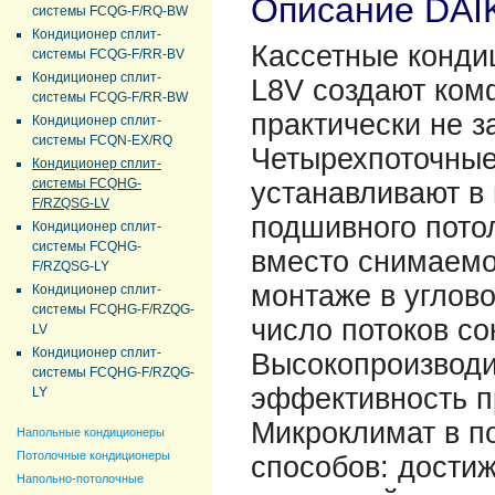
Описание DAI
системы FCQG-F/RQ-BW
Кондиционер сплит-
Кассетные конди
системы FCQG-F/RR-BV
Кондиционер сплит-
L8V создают ком
системы FCQG-F/RR-BW
практически не з
Кондиционер сплит-
системы FCQN-EX/RQ
Четырехпоточные
Кондиционер сплит-
системы FCQHG-
устанавливают в 
F/RZQSG-LV
подшивного пото
Кондиционер сплит-
системы FCQHG-
вместо снимаемо
F/RZQSG-LY
монтаже в углово
Кондиционер сплит-
системы FCQHG-F/RZQG-
число потоков со
LV
Кондиционер сплит-
Высокопроизводи
системы FCQHG-F/RZQG-
эффективность пр
LY
Микроклимат в п
Напольные кондиционеры
Потолочные кондиционеры
способов: дости
Напольно-потолочные