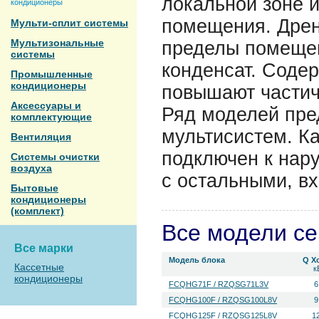
локальной зоне 
кондиционеры
помещения. Дрен
Мульти-сплит системы
Мультизональные
пределы помеще
системы
конденсат. Соде
Промышленные
кондиционеры
повышают частич
Аксессуары и
Ряд моделей пре
комплектующие
мультисистем. К
Вентиляция
подключен к нар
Системы очистки
воздуха
с остальными, в
Бытовые
кондиционеры
(комплект)
Все модели с
Все марки
Модель блока
Q Х
Кассетные
к
кондиционеры
FCQHG71F / RZQSG71L3V
6
FCQHG100F / RZQSG100L8V
9
FCQHG125F / RZQSG125L8V
1