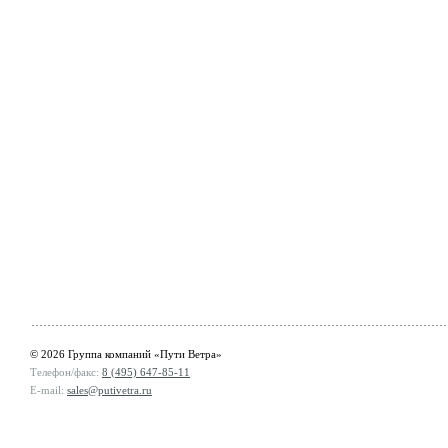
© 2026 Группа компаний «Пути Ветра»
Телефон/факс:
8 (495) 647-85-11
E-mail:
sales@putivetra.ru