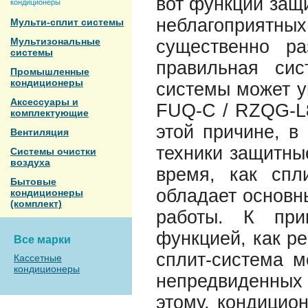
вот функции защи
кондиционеры
неблагоприятны
Мульти-сплит системы
Мультизональные
существенно р
системы
правильная сис
Промышленные
кондиционеры
системы может у
Аксессуары и
FUQ-C / RZQG-L8
комплектующие
этой причине, в
Вентиляция
техники защитные
Системы очистки
воздуха
время, как спл
Бытовые
обладает основн
кондиционеры
(комплект)
работы. К при
функцией, как ре
Все марки
сплит-система м
Кассетные
кондиционеры
непредвиденных
этому, кондицио