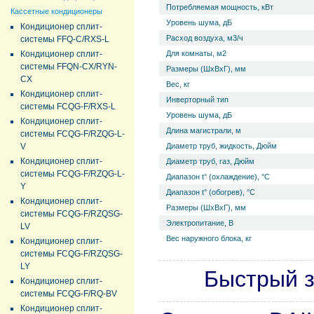
Потребляемая мощность, кВт
Кассетные кондиционеры
Уровень ш­ума, дБ
Кондиционер сплит-
Расход воздуха, м3/ч
системы FFQ-C/RXS-L
Кондиционер сплит-
Для комнаты, м2
системы FFQN-CX/RYN-
Размеры (ШхВхГ), мм
CX
Вес, кг
Кондиционер сплит-
Инверторный тип
системы FCQG-F/RXS-L
Уровень ш­ума, дБ
Кондиционер сплит-
Длина магистрали, м
системы FCQG-F/RZQG-L-
V
Диаметр труб, жидкость, Дюйм
Кондиционер сплит-
Диаметр труб, газ, Дюйм
системы FCQG-F/RZQG-L-
Диапазон t° (охлаждение), °С
Y
Диапазон t° (обогрев), °С
Кондиционер сплит-
Размеры (ШхВхГ), мм
системы FCQG-F/RZQSG-
Электропитание, В
LV
Вес наружного блока, кг
Кондиционер сплит-
системы FCQG-F/RZQSG-
LY
Быстрый з
Кондиционер сплит-
системы FCQG-F/RQ-BV
Кондиционер сплит-