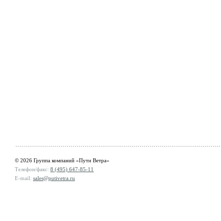
© 2026 Группа компаний «Пути Ветра»
Телефон/факс:
8 (495) 647-85-11
E-mail:
sales@putivetra.ru