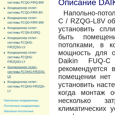
Описание DAI
системы FCQG-F/RQ-BW
Кондиционер сплит-
Напольно-пото
системы FCQG-F/RR-BV
Кондиционер сплит-
C / RZQG-L8V об
системы FCQG-F/RR-BW
установить спли
Кондиционер сплит-
системы FCQN-EX/RQ
быть помещен
Кондиционер сплит-
системы FCQHG-
потолками, в к
F/RZQSG-LV
мощность для о
Кондиционер сплит-
системы FCQHG-
Daikin FUQ-
F/RZQSG-LY
рекомендуется 
Кондиционер сплит-
системы FCQHG-F/RZQG-
помещении нет 
LV
Кондиционер сплит-
установить наст
системы FCQHG-F/RZQG-
когда монтаж о
LY
несколько зат
Напольные кондиционеры
Потолочные кондиционеры
климатических у
Напольно-потолочные