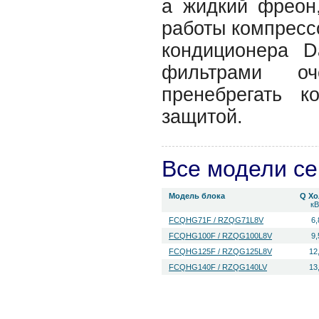
а жидкий фреон,
работы компрессо
кондиционера 
фильтрами оч
пренебрегать к
защитой.
Все модели с
Модель блока
Q Хо
кВ
FCQHG71F / RZQG71L8V
6,
FCQHG100F / RZQG100L8V
9,
FCQHG125F / RZQG125L8V
12
FCQHG140F / RZQG140LV
13