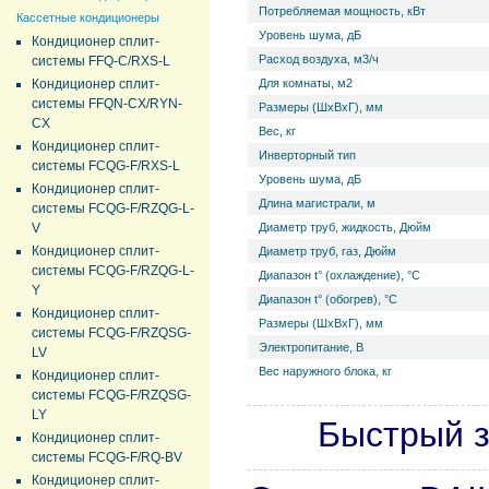
Потребляемая мощность, кВт
Кассетные кондиционеры
Уровень ш­ума, дБ
Кондиционер сплит-
Расход воздуха, м3/ч
системы FFQ-C/RXS-L
Кондиционер сплит-
Для комнаты, м2
системы FFQN-CX/RYN-
Размеры (ШхВхГ), мм
CX
Вес, кг
Кондиционер сплит-
Инверторный тип
системы FCQG-F/RXS-L
Уровень ш­ума, дБ
Кондиционер сплит-
Длина магистрали, м
системы FCQG-F/RZQG-L-
V
Диаметр труб, жидкость, Дюйм
Кондиционер сплит-
Диаметр труб, газ, Дюйм
системы FCQG-F/RZQG-L-
Диапазон t° (охлаждение), °С
Y
Диапазон t° (обогрев), °С
Кондиционер сплит-
Размеры (ШхВхГ), мм
системы FCQG-F/RZQSG-
Электропитание, В
LV
Вес наружного блока, кг
Кондиционер сплит-
системы FCQG-F/RZQSG-
LY
Быстрый з
Кондиционер сплит-
системы FCQG-F/RQ-BV
Кондиционер сплит-