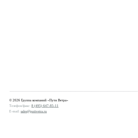
© 2026 Группа компаний «Пути Ветра»
Телефон/факс:
8 (495) 647-85-11
E-mail:
sales@putivetra.ru