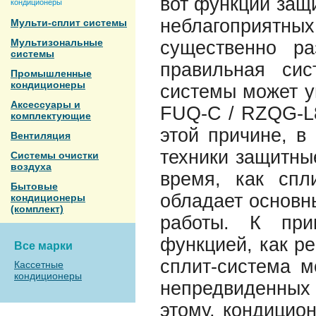
вот функции защи
кондиционеры
неблагоприятны
Мульти-сплит системы
Мультизональные
существенно р
системы
правильная сис
Промышленные
кондиционеры
системы может у
Аксессуары и
FUQ-C / RZQG-L8
комплектующие
этой причине, в
Вентиляция
техники защитные
Системы очистки
воздуха
время, как спл
Бытовые
обладает основн
кондиционеры
(комплект)
работы. К при
функцией, как ре
Все марки
сплит-система м
Кассетные
кондиционеры
непредвиденных
этому, кондицио