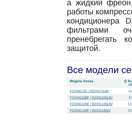
а жидкий фреон,
работы компрессо
кондиционера 
фильтрами оч
пренебрегать к
защитой.
Все модели с
Модель блока
Q Хо
кВ
FCQHG71F / RZQG71L8V
6,
FCQHG100F / RZQG100L8V
9,
FCQHG125F / RZQG125L8V
12
FCQHG140F / RZQG140LV
13