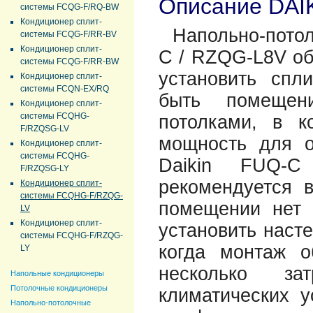
Описание DAI
системы FCQG-F/RQ-BW
Кондиционер сплит-
Напольно-пото
системы FCQG-F/RR-BV
Кондиционер сплит-
C / RZQG-L8V об
системы FCQG-F/RR-BW
установить спли
Кондиционер сплит-
системы FCQN-EX/RQ
быть помещен
Кондиционер сплит-
системы FCQHG-
потолками, в к
F/RZQSG-LV
мощность для о
Кондиционер сплит-
системы FCQHG-
Daikin FUQ-
F/RZQSG-LY
рекомендуется 
Кондиционер сплит-
системы FCQHG-F/RZQG-
помещении нет 
LV
Кондиционер сплит-
установить наст
системы FCQHG-F/RZQG-
когда монтаж о
LY
несколько зат
Напольные кондиционеры
Потолочные кондиционеры
климатических у
Напольно-потолочные