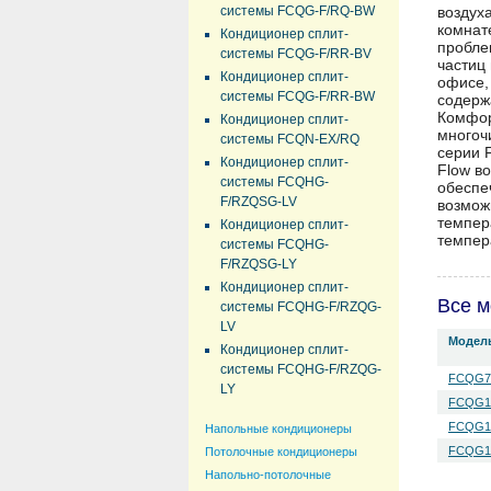
системы FCQG-F/RQ-BW
воздух
комнат
Кондиционер сплит-
пробле
системы FCQG-F/RR-BV
частиц
Кондиционер сплит-
офисе,
системы FCQG-F/RR-BW
содерж
Комфор
Кондиционер сплит-
многоч
системы FCQN-EX/RQ
серии 
Кондиционер сплит-
Flow в
системы FCQHG-
обеспе
F/RZQSG-LV
возмож
темпер
Кондиционер сплит-
темпер
системы FCQHG-
F/RZQSG-LY
Кондиционер сплит-
Все м
системы FCQHG-F/RZQG-
LV
Модел
Кондиционер сплит-
системы FCQHG-F/RZQG-
FCQG7
LY
FCQG1
FCQG1
Напольные кондиционеры
FCQG14
Потолочные кондиционеры
Напольно-потолочные