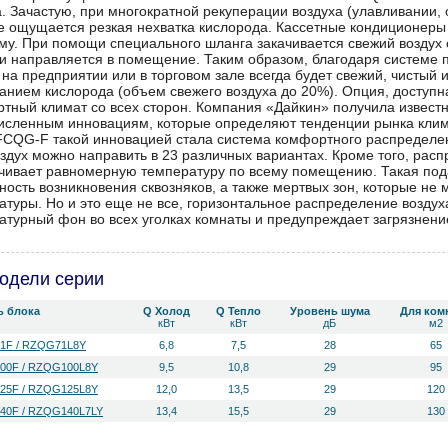
а. Зачастую, при многократной рекуперации воздуха (улавливании,
е ощущается резкая нехватка кислорода. Кассетные кондиционеры
му. При помощи специального шланга закачивается свежий воздух 
 и направляется в помещение. Таким образом, благодаря системе 
 на предприятии или в торговом зале всегда будет свежий, чистый 
анием кислорода (объем свежего воздуха до 20%). Опция, доступн
тный климат со всех сторон. Компания «Дайкин» получила известн
исленным инновациям, которые определяют тенденции рынка клима
FCQG-F такой инновацией стала система комфортного распределен
оздух можно направить в 23 различных вариантах. Кроме того, расп
чивает равномерную температуру по всему помещению. Такая под
ность возникновения сквозняков, а также мертвых зон, которые не
атуры. Но и это еще не все, горизонтальное распределение возду
атурный фон во всех уголках комнаты и предупреждает загрязнени
одели серии
ь блока
Q Холод
Q Тепло
Уровень ш­ума
Для ком
кВт
кВт
дБ
м2
1F / RZQG71L8Y
6,8
7,5
28
65
00F / RZQG100L8Y
9,5
10,8
29
95
25F / RZQG125L8Y
12,0
13,5
29
120
0F / RZQG140L7LY
13,4
15,5
29
130