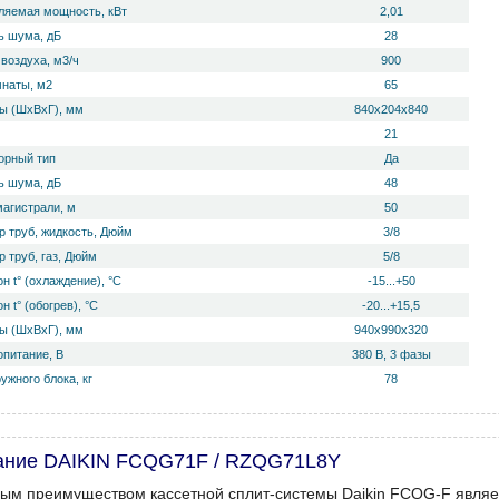
ляемая мощность, кВт
2,01
 ш­ума, дБ
28
воздуха, м3/ч
900
мнаты, м2
65
ы (ШхВхГ), мм
840х204х840
21
орный тип
Да
 ш­ума, дБ
48
магистрали, м
50
р труб, жидкость, Дюйм
3/8
 труб, газ, Дюйм
5/8
н t° (охлаждение), °С
-15...+50
н t° (обогрев), °С
-20...+15,5
ы (ШхВхГ), мм
940х990х320
опитание, В
380 В, 3 фазы
ужного блока, кг
78
ание DAIKIN FCQG71F / RZQG71L8Y
ым преимуществом кассетной сплит-системы Daikin FCQG-F являет