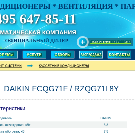
ДИЦИОНЕРЫ * ВЕНТИЛЯЦИЯ * П
495 647-85-11
ИМАТИЧЕСКАЯ КОМПАНИЯ
ОФИЦИАЛЬНЫЙ ДИЛЕР
ИТ-СИСТЕМЫ
КАССЕТНЫЕ КОНДИЦИОНЕРЫ
DAIKIN FCQG71F / RZQG71L8Y
теристики
одитель
DAIKIN
ть охлаждения, кВт
6,8
ть обогрева, кВт
7,5