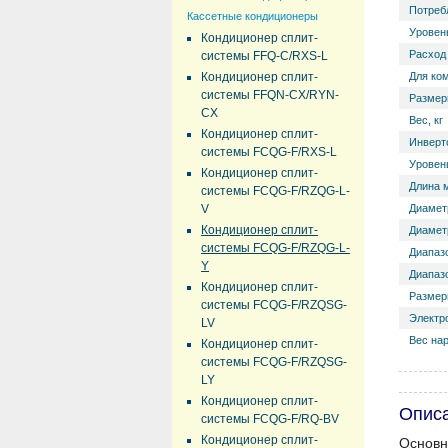
Потреб
Кассетные кондиционеры
Уровень
Кондиционер сплит-
Расход 
системы FFQ-C/RXS-L
Кондиционер сплит-
Для ко
системы FFQN-CX/RYN-
Размер
CX
Вес, кг
Кондиционер сплит-
Инверт
системы FCQG-F/RXS-L
Уровень
Кондиционер сплит-
Длина 
системы FCQG-F/RZQG-L-
V
Диамет
Кондиционер сплит-
Диаметр
системы FCQG-F/RZQG-L-
Диапазо
Y
Диапазо
Кондиционер сплит-
Размер
системы FCQG-F/RZQSG-
Электр
LV
Вес нар
Кондиционер сплит-
системы FCQG-F/RZQSG-
LY
Кондиционер сплит-
Опис
системы FCQG-F/RQ-BV
Кондиционер сплит-
Основн