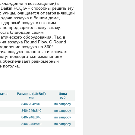
 охлаждении и возвращении) в
 Daikin FCQG-F способны решить эту
с улицы, очищается от загрязняющий
подачи воздуха в Вашем доме,
и здоровый воздух с высоким
а по предварительному заказу.
ость благодаря своим
тического оборудования. Так, в
ия воздуха Round Flow. С Round
ределение воздуха на 360°
ача воздуха полностью исключает
 могут подвергаться изменениям
ха обеспечивает равномерный
е потолка.
наты
Размеры (ШхВхГ)
Цена
мм
руб
840х204х840
по запросу
840х246х840
по запросу
840х246х840
по запросу
840х246х840
по запросу