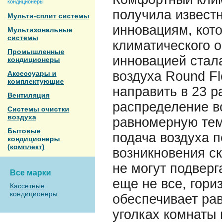
кондиционеры
получила извест
Мульти-сплит системы
инновациям, кот
Мультизональные
системы
климатического о
Промышленные
инновацией стал
кондиционеры
воздуха Round F
Аксессуары и
комплектующие
направить в 23 р
Вентиляция
распределение в
Системы очистки
воздуха
равномерную тем
Бытовые
подача воздуха 
кондиционеры
(комплект)
возникновения ск
не могут подверг
Все марки
еще не все, гор
Кассетные
кондиционеры
обеспечивает ра
уголках комнаты 