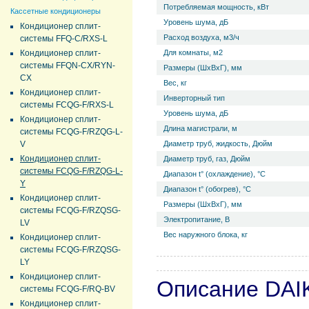
Потребляемая мощность, кВт
Кассетные кондиционеры
Уровень ш­ума, дБ
Кондиционер сплит-
Расход воздуха, м3/ч
системы FFQ-C/RXS-L
Кондиционер сплит-
Для комнаты, м2
системы FFQN-CX/RYN-
Размеры (ШхВхГ), мм
CX
Вес, кг
Кондиционер сплит-
Инверторный тип
системы FCQG-F/RXS-L
Уровень ш­ума, дБ
Кондиционер сплит-
Длина магистрали, м
системы FCQG-F/RZQG-L-
V
Диаметр труб, жидкость, Дюйм
Кондиционер сплит-
Диаметр труб, газ, Дюйм
системы FCQG-F/RZQG-L-
Диапазон t° (охлаждение), °С
Y
Диапазон t° (обогрев), °С
Кондиционер сплит-
Размеры (ШхВхГ), мм
системы FCQG-F/RZQSG-
Электропитание, В
LV
Вес наружного блока, кг
Кондиционер сплит-
системы FCQG-F/RZQSG-
LY
Кондиционер сплит-
Описание DAI
системы FCQG-F/RQ-BV
Кондиционер сплит-