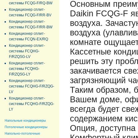
Основным преиму
системы FCQG-F/RQ-BW
Кондиционер сплит-
Daikin FCQG-F я
системы FCQG-F/RR-BV
воздуха. Зачасту
Кондиционер сплит-
системы FCQG-F/RR-BW
воздуха (улавли
Кондиционер сплит-
системы FCQN-EX/RQ
комнате ощущает
Кондиционер сплит-
Кассетные конди
системы FCQHG-
F/RZQSG-LV
решить эту проб
Кондиционер сплит-
закачивается све
системы FCQHG-
F/RZQSG-LY
загрязняющий ча
Кондиционер сплит-
системы FCQHG-F/RZQG-
Таким образом, б
LV
Вашем доме, офи
Кондиционер сплит-
системы FCQHG-F/RZQG-
всегда будет све
LY
содержанием кис
Напольные кондиционеры
Опция, доступна 
Потолочные кондиционеры
Напольно-потолочные
Комфортный клим