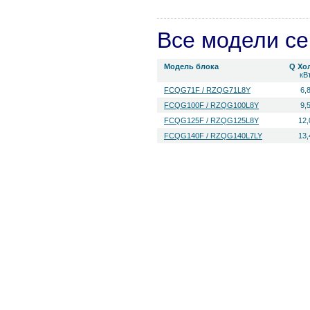
Все модели с
Модель блока
Q Хо
кВ
FCQG71F / RZQG71L8Y
6,
FCQG100F / RZQG100L8Y
9,
FCQG125F / RZQG125L8Y
12,
FCQG140F / RZQG140L7LY
13,