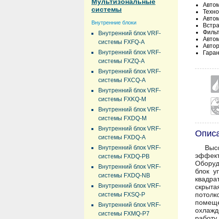
Мультизональные
Авто
системы
Техно
Автом
Внутренние блоки
Встра
Фильт
Внутренний блок VRF-
Авто
системы FXFQ-A
Авто
Внутренний блок VRF-
Гаран
системы FXZQ-A
Внутренний блок VRF-
системы FXCQ-A
Внутренний блок VRF-
системы FXKQ-M
Внутренний блок VRF-
системы FXDQ-M
Внутренний блок VRF-
Опис
системы FXDQ-A
Выс
Внутренний блок VRF-
эффект
системы FXDQ-PB
Оборуд
Внутренний блок VRF-
блок у
системы FXDQ-NB
квадра
Внутренний блок VRF-
скрыта
потолк
системы FXSQ-P
помеще
Внутренний блок VRF-
охлажд
системы FXMQ-P7
работу.