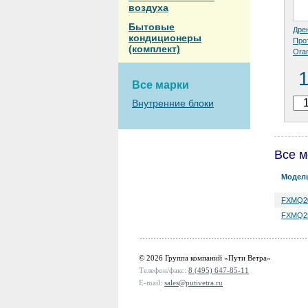
воздуха
Бытовые
Дре
кондиционеры
Про
(комплект)
Ora
Все марки
Внутренние блоки
Все м
Модел
FXMQ2
FXMQ2
© 2026 Группа компаний «Пути Ветра»
Телефон/факс:
8 (495) 647-85-11
E-mail:
sales@putivetra.ru