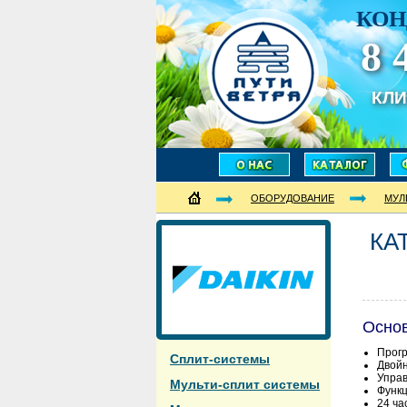
КОН
8 
КЛ
ОБОРУДОВАНИЕ
МУЛ
КА
Осно
Прогр
Сплит-системы
Двойн
Управ
Мульти-сплит системы
Функц
24 ча