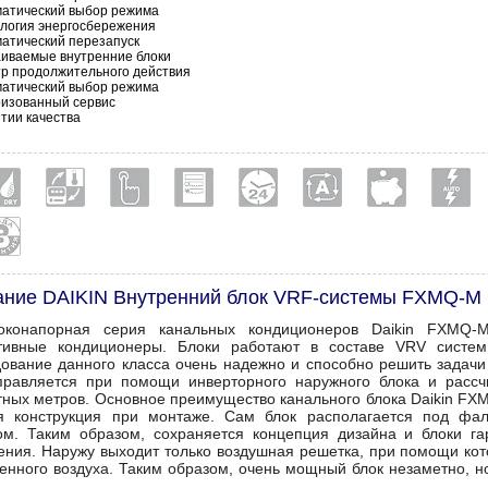
матический выбор режима
логия энергосбережения
атический перезапуск
иваемые внутренние блоки
р продолжительного действия
матический выбор режима
ризованный сервис
тии качества
ание DAIKIN Внутренний блок VRF-системы FXMQ-M
оконапорная серия канальных кондиционеров Daikin FXMQ-
ивные кондиционеры. Блоки работают в составе VRV систем 
ование данного класса очень надежно и способно решить задачи
правляется при помощи инверторного наружного блока и расс
тных метров. Основное преимущество канального блока Daikin FXM
я конструкция при монтаже. Сам блок располагается под фа
ом. Таким образом, сохраняется концепция дизайна и блоки г
ния. Наружу выходит только воздушная решетка, при помощи кот
енного воздуха. Таким образом, очень мощный блок незаметно, 