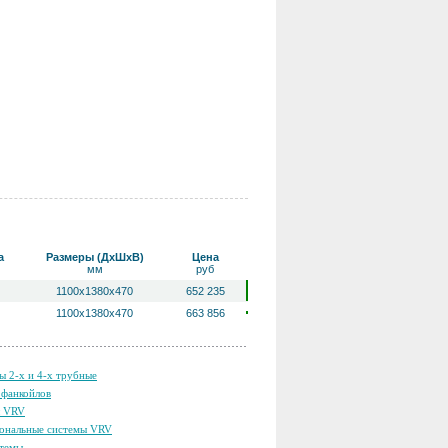
а
Размеры (ДхШхВ)
Цена
мм
руб
1100х1380х470
652 235
1100х1380х470
663 856
ы 2-х и 4-х трубные
фанкойлов
ы VRV
ональные системы VRV
темы