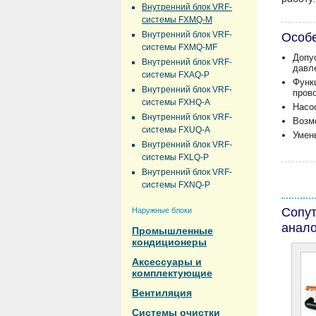
Внутренний блок VRF-
системы FXMQ-M
Внутренний блок VRF-
Особе
системы FXMQ-MF
Допу
Внутренний блок VRF-
давл
системы FXAQ-P
Функ
Внутренний блок VRF-
прово
системы FXHQ-A
Насо
Внутренний блок VRF-
Возм
системы FXUQ-A
Умень
Внутренний блок VRF-
системы FXLQ-P
Внутренний блок VRF-
системы FXNQ-P
Сопу
Наружные блоки
анало
Промышленные
кондиционеры
Аксессуары и
комплектующие
Вентиляция
Системы очистки