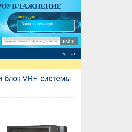
АРОУВЛАЖНЕНИЕ
Добрый день!
-
✎
Ваша корзина пуста.
й блок VRF-системы