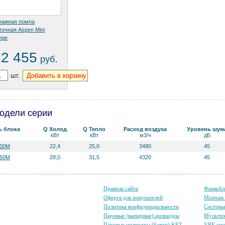
нажная помпа
точная Aspen Mini
nge
12 455
.
руб
шт.
одели серии
ь блока
Q Холод
Q Тепло
Расход воздуха
Уровень ш­ум
кВт
кВт
м3/ч
дБ
00M
22,4
25,0
3480
45
50M
28,0
31,5
4320
45
Правила сайта
Фанкойл
Оферта для покупателей
Монтаж 
Политика конфиденциальности
Систем
Паровые (выпарные) цилиндры
Мультиз
Паровые цилиндры (бачки) KET
VRF-сис