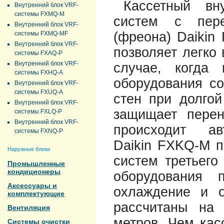
Кассетный вн
Внутренний блок VRF-
системы FXMQ-M
систем с пере
Внутренний блок VRF-
(фреона) Daikin
системы FXMQ-MF
Внутренний блок VRF-
позволяет легко 
системы FXAQ-P
Внутренний блок VRF-
случае, когда 
системы FXHQ-A
оборудования со
Внутренний блок VRF-
системы FXUQ-A
стен при долгой
Внутренний блок VRF-
защищает перен
системы FXLQ-P
Внутренний блок VRF-
происходит ав
системы FXNQ-P
Daikin FXKQ-M 
Наружные блоки
систем третьего
Промышленные
кондиционеры
оборудования п
Аксессуары и
охлаждение и о
комплектующие
рассчитаны на
Вентиляция
метров. Чем кас
Системы очистки