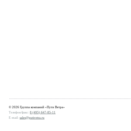
© 2026 Группа компаний «Пути Ветра»
Телефон/факс:
8 (495) 647-85-11
E-mail:
sales@putivetra.ru