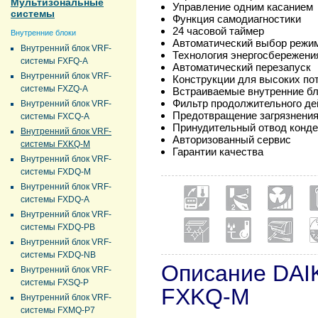
Мультизональные
Управление одним касанием
системы
Функция самодиагностики
24 часовой таймер
Внутренние блоки
Автоматический выбор режи
Внутренний блок VRF-
Технология энергосбережени
системы FXFQ-A
Автоматический перезапуск
Внутренний блок VRF-
Конструкции для высоких по
системы FXZQ-A
Встраиваемые внутренние б
Фильтр продолжительного де
Внутренний блок VRF-
Предотвращение загрязнения
системы FXCQ-A
Принудительный отвод конде
Внутренний блок VRF-
Авторизованный сервис
системы FXKQ-M
Гарантии качества
Внутренний блок VRF-
системы FXDQ-M
Внутренний блок VRF-
системы FXDQ-A
Внутренний блок VRF-
системы FXDQ-PB
Внутренний блок VRF-
системы FXDQ-NB
Описание DAI
Внутренний блок VRF-
системы FXSQ-P
FXKQ-M
Внутренний блок VRF-
системы FXMQ-P7