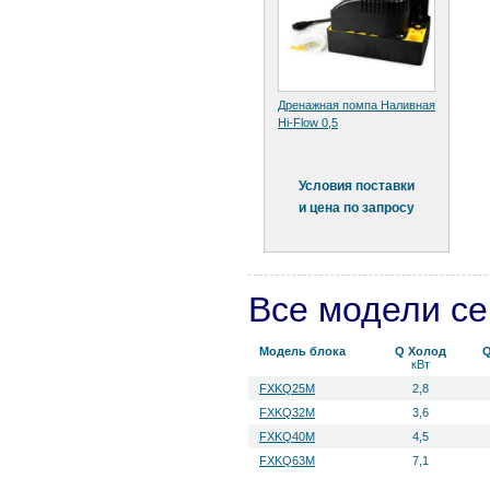
Дренажная помпа Наливная
Hi-Flow 0,5
Условия поставки
и цена по запросу
Все модели с
Модель блока
Q Холод
Q
кВт
FXKQ25M
2,8
FXKQ32M
3,6
FXKQ40M
4,5
FXKQ63M
7,1