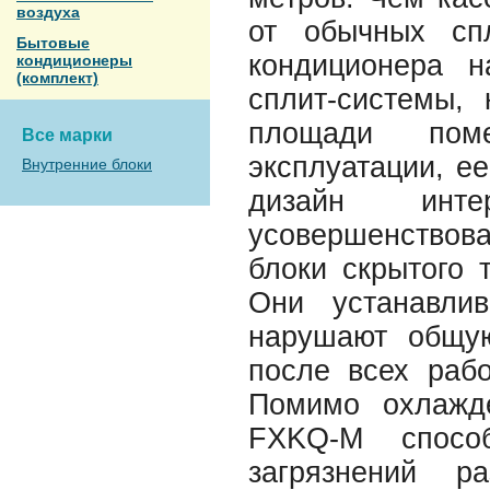
воздуха
от обычных сп
Бытовые
кондиционера 
кондиционеры
(комплект)
сплит-системы,
площади пом
Все марки
эксплуатации, е
Внутренние блоки
дизайн инт
усовершенствова
блоки скрытого 
Они устанавли
нарушают общую
после всех рабо
Помимо охлажде
FXKQ-M спосо
загрязнений р