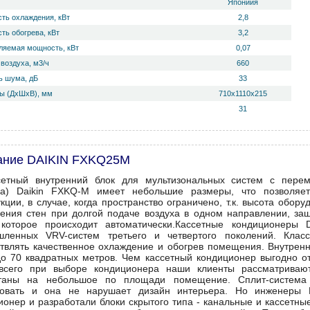
Япониия
ть охлаждения, кВт
2,8
ть обогрева, кВт
3,2
ляемая мощность, кВт
0,07
воздуха, м3/ч
660
 ш­ума, дБ
33
ы (ДхШхВ), мм
710х1110х215
31
ание DAIKIN FXKQ25M
сетный внутренний блок для мультизональных систем с пере
а) Daikin FXKQ-M имеет небольшие размеры, что позволяет
укции, в случае, когда пространство ограничено, т.к. высота обор
нения стен при долгой подаче воздуха в одном направлении, з
 которое происходит автоматически.Кассетные кондиционеры
ленных VRV-систем третьего и четвертого поколений. Класс
твлять качественное охлаждение и обогрев помещения. Внутрен
до 70 квадратных метров. Чем кассетный кондиционер выгодно о
сего при выборе кондиционера наши клиенты рассматривают
итаны на небольшое по площади помещение. Сплит-система 
овать и она не нарушает дизайн интерьера. Но инженеры D
ионер и разработали блоки скрытого типа - канальные и кассетны