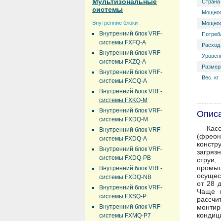
Мультизональные
Страна
системы
Мощнос
Внутренние блоки
Мощнос
Внутренний блок VRF-
Потреб
системы FXFQ-A
Расход 
Внутренний блок VRF-
Уровень
системы FXZQ-A
Размер
Внутренний блок VRF-
Вес, кг
системы FXCQ-A
Внутренний блок VRF-
системы FXKQ-M
Внутренний блок VRF-
Опис
системы FXDQ-M
Кас
Внутренний блок VRF-
(фреон
системы FXDQ-A
констр
Внутренний блок VRF-
загряз
системы FXDQ-PB
струи,
промыш
Внутренний блок VRF-
осущес
системы FXDQ-NB
от 28 
Внутренний блок VRF-
Чаще в
системы FXSQ-P
рассч
Внутренний блок VRF-
монтир
кондиц
системы FXMQ-P7