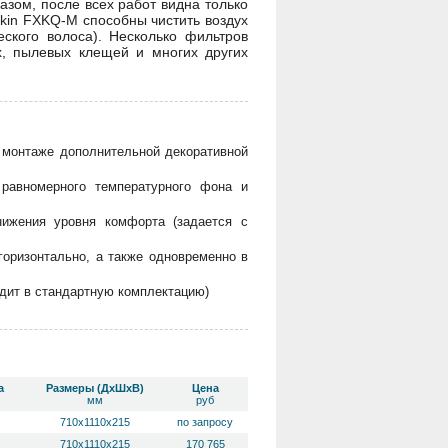
зом, после всех работ видна только
kin FXKQ-M способны чистить воздух
ского волоса). Несколько фильтров
х, пылевых клещей и многих других
и монтаже дополнительной декоративной
 равномерного температурного фона и
нижения уровня комфорта (задается с
горизонтально, а также одновременно в
дит в стандартную комплектацию)
а
Размеры (ДхШхВ)
Цена
мм
руб
710х1110х215
по запросу
710х1110х215
170 765