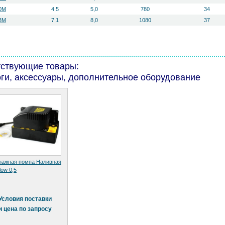
0M
4,5
5,0
780
34
3M
7,1
8,0
1080
37
тствующие товары:
ги, аксессуары, дополнительное оборудование
нажная помпа Наливная
low 0,5
Условия поставки
и цена по запросу