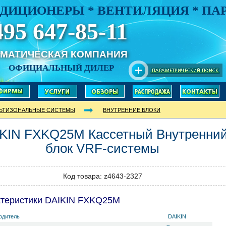
ДИЦИОНЕРЫ * ВЕНТИЛЯЦИЯ * П
495 647-85-11
ИМАТИЧЕСКАЯ КОМПАНИЯ
ОФИЦИАЛЬНЫЙ ДИЛЕР
ЬТИЗОНАЛЬНЫЕ СИСТЕМЫ
ВНУТРЕННИЕ БЛОКИ
IKIN
FXKQ25M
Кассетный Внутренни
блок VRF-системы
Код товара: z4643-2327
ктеристики DAIKIN FXKQ25M
одитель
DAIKIN