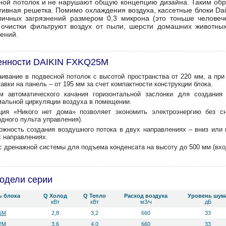
ной потолок и не нарушают общую концепцию дизайна. Таким обра
тивная решетка. Помимо охлаждения воздуха, кассетные блоки Dai
личных загрязнений размером 0,3 микрона (это тоньше человече
 очистки фильтруют воздух от пыли, шерсти домашних животны
нений.
енности DAIKIN FXKQ25M
аивание в подвесной потолок с высотой пространства от 220 мм, а пр
авки на панель – от 195 мм за счет компактности конструкции блока.
м автоматического качания горизонтальной заслонки для создания
мальной циркуляции воздуха в помещении.
ция «Никого нет дома» позволяет экономить электроэнергию без с
дного пульта управления).
ожность создания воздушного потока в двух направлениях – вниз или 
х направлениях.
с дренажной системы для подъема конденсата на высоту до 500 мм (вхо
одели серии
ь блока
Q Холод
Q Тепло
Расход воздуха
Уровень ш­ум
кВт
кВт
м3/ч
дБ
5M
2,8
3,2
660
33
2M
3,6
4,0
660
33