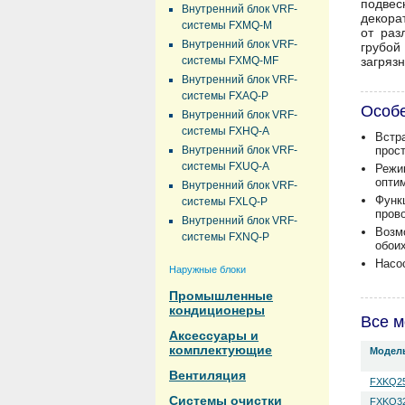
подвес
Внутренний блок VRF-
декора
системы FXMQ-M
от раз
Внутренний блок VRF-
грубой
системы FXMQ-MF
загряз
Внутренний блок VRF-
системы FXAQ-P
Особ
Внутренний блок VRF-
системы FXHQ-A
Встр
Внутренний блок VRF-
прост
системы FXUQ-A
Режи
опти
Внутренний блок VRF-
Функ
системы FXLQ-P
прово
Внутренний блок VRF-
Возм
системы FXNQ-P
обои
Насо
Наружные блоки
Промышленные
кондиционеры
Все м
Аксессуары и
комплектующие
Модел
Вентиляция
FXKQ2
Системы очистки
FXKQ3