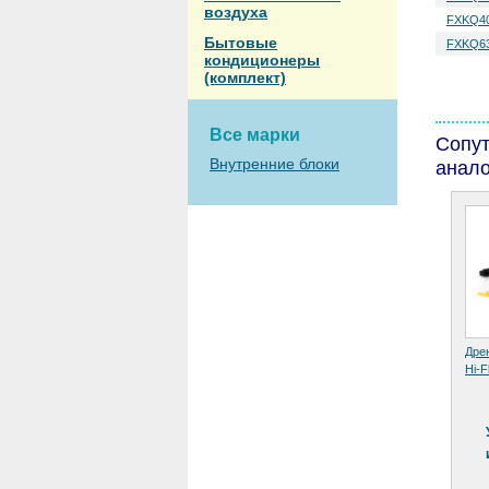
воздуха
FXKQ4
Бытовые
FXKQ6
кондиционеры
(комплект)
Все марки
Сопу
Внутренние блоки
анало
Дре
Hi-F