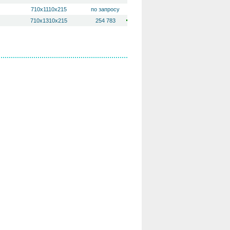
710х1110х215
по запросу
710х1310х215
254 783