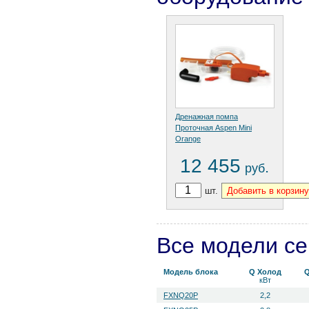
Дренажная помпа
Проточная Aspen Mini
Orange
12 455
.
руб
шт.
Все модели с
Модель блока
Q Холод
Q
кВт
FXNQ20P
2,2