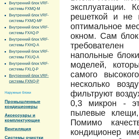
Внутренний блок VRF-
эксплуатации. 
системы FXMQ-M
решеткой и не 
Внутренний блок VRF-
системы FXMQ-MF
оптимальное мес
Внутренний блок VRF-
системы FXAQ-P
окном. Сам блок
Внутренний блок VRF-
требователен
системы FXHQ-A
Внутренний блок VRF-
напольные блоки
системы FXUQ-A
моделей, котор
Внутренний блок VRF-
системы FXLQ-P
самого высоког
Внутренний блок VRF-
системы FXNQ-P
несколько возд
фильтруют возду
Наружные блоки
0,3 микрон - э
Промышленные
кондиционеры
пылевые клещи,
Аксессуары и
комплектующие
Помимо качест
Вентиляция
кондиционер им
Системы очистки