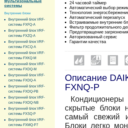
Мультизональные
24 часовой таймер
системы
Автоматический выбор режи
Технология энергосбережени
Внутренние блоки
Автоматический перезапуск
Внутренний блок VRF-
Встраиваемые внутренние б
системы FXFQ-A
Фильтр продолжительного де
Внутренний блок VRF-
Предотвращение загрязнения
системы FXZQ-A
Авторизованный сервис
Гарантии качества
Внутренний блок VRF-
системы FXCQ-A
Внутренний блок VRF-
системы FXKQ-M
Внутренний блок VRF-
системы FXDQ-M
Описание DAI
Внутренний блок VRF-
системы FXDQ-A
FXNQ-P
Внутренний блок VRF-
системы FXDQ-PB
Кондиционеры
Внутренний блок VRF-
системы FXDQ-NB
скрытые блоки н
Внутренний блок VRF-
системы FXSQ-P
самый свежий и
Внутренний блок VRF-
Блоки легко мон
системы FXMQ-P7