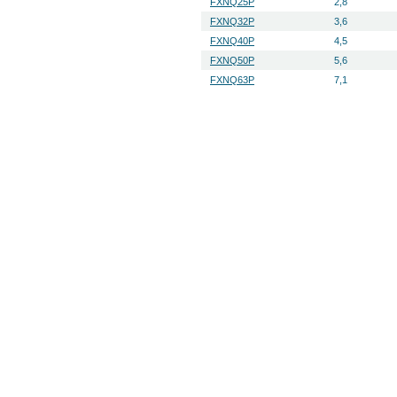
FXNQ25P
2,8
FXNQ32P
3,6
FXNQ40P
4,5
FXNQ50P
5,6
FXNQ63P
7,1